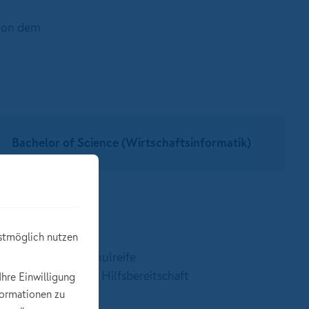
 von dem
Bachelor of Science (Wirtschaftsinformatik)
:
stmöglich nutzen
gebundene Hochschulreife
nd Handeln sowie Hilfsbereitschaft
Ihre Einwilligung
t Kunden
formationen zu