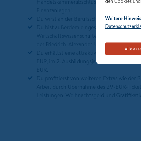
den Cookies und 
Handelskammerabschluss "Kaufleute (d/m/w
Finanzanlagen".
Du wirst an der Berufsschule B4 in Nürnber
Weitere Hinweis
Datenschutzerkl
Du bist außerdem eingeschrieben im Studi
Wirtschaftswissenschaften (Schwerpunkt Be
der Friedrich-Alexander-Universität in Nürn
Alle akz
Du erhältst eine attraktive Vergütung: im 1. 
EUR, im 2. Aus­bil­dungs­jahr 1.282 EUR, im 3
EUR.
Du profitierst von weiteren Extras wie der
Arbeit durch Übernahme des 29-EUR-Ticke
Leistungen, Weihnachtsgeld und Gratifikati