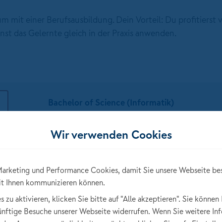
 mit einer Berufsausbildung. Dein Vorteil: Du profitierst
st das Gelernte gleich in der Praxis anwenden.
Bachelor of Science (Informatik)
Wir verwenden Cookies
ÜRNBERGER:
Das solltest du mitbringen
arketing und Performance Cookies, damit Sie unsere Webseite be
it Ihnen kommunizieren können.
imal auf die Berufspraxis
Allgemeine oder fach
Einfühlsames Denken u
zu aktivieren, klicken Sie bitte auf "Alle akzeptieren". Sie können 
und
Freude am Umgang mi
künftige Besuche unserer Webseite widerrufen. Wenn Sie weitere In