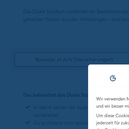
Das Duale Studium verbindet ein Bachelorstudium
geballten Wissen aus den Vorlesungen - und kann
Bachelor of Arts (Versicherungen)
Das beinhaltet das Duale Studium bei der N
Wir verwenden M
und wir besser m
In den 4 Jahren der Ausbildung wirst du opt
vorbereitet.
Um diese Cookies 
Du profitierst vom anerkannten Industrie- 
jederzeit für zu