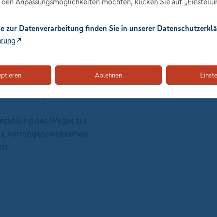
den Anpassungsmöglichkeiten möchten, klicken Sie auf „Einstellu
) für Versicherungen und
Begeisterung für die A
Kommunikationsstärke
g unterrichtet.
e zur Datenverarbeitung finden Sie in unserer Datenschutzerklä
Leistungsmotivation un
ärung
engang
Ziel- und Ergebnisorie
triebswirtschaftslehre) an
berg.
eptieren
Ablehnen
Einst
Aus­bil­dungs­jahr 1.205
. Aus­bil­dungs­jahr 1.370
 Bezahlung des Weges zur
ts, vermögenswirksamen
on.