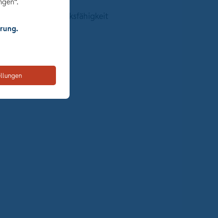
ngen“.
rbeit im Team
 und gute Ausdrucksfähigkeit
rung.
d Eigeninitiative
ntierung
ellungen