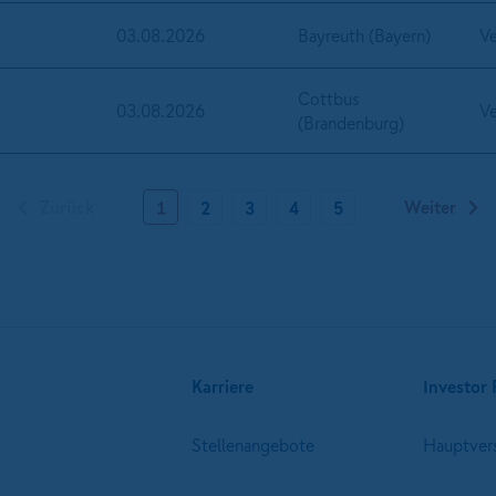
03.08.2026
Bayreuth (Bayern)
Ve
Cottbus
03.08.2026
Ve
(Brandenburg)
Vorherige Seite
Zurück
Weiter
N
1
2
3
4
5
Karriere
Investor 
Stellenangebote
Hauptver