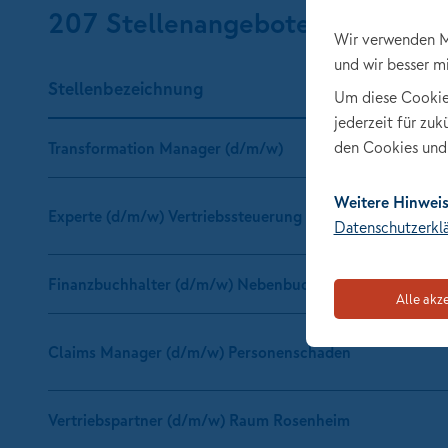
207 Stellenangebote
Wir verwenden M
und wir besser m
Stellen­bezeichnung
Um diese Cookies 
jederzeit für zu
den Cookies und 
Transformation Manager (d/m/w)
Weitere Hinweis
Experte (d/m/w) Vertriebssteuerung Krankenversicherun
Datenschutzerkl
Finanzbuchhalter (d/m/w) Nebenbuchhaltung in Teilzeit
Alle akz
Claims Manager (d/m/w) Personenschaden
Vertriebspartner (d/m/w) Raum Rosenheim