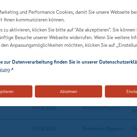
arketing und Performance Cookies, damit Sie unsere Webseite be
it Ihnen kommunizieren können.
Datum
Standort
U
zu aktivieren, klicken Sie bitte auf "Alle akzeptieren". Sie können 
künftige Besuche unserer Webseite widerrufen. Wenn Sie weitere In
den Anpassungsmöglichkeiten möchten, klicken Sie auf „Einstellu
06.08.2026
Nürnberg (Bayern)
W
e zur Datenverarbeitung finden Sie in unserer Datenschutzerklä
Ve
g
06.08.2026
Nürnberg (Bayern)
P
ärung
05.08.2026
Nürnberg (Bayern)
Op
eptieren
Ablehnen
Einst
Ve
04.08.2026
Nürnberg (Bayern)
P
03.08.2026
Rosenheim (Bayern)
Ve