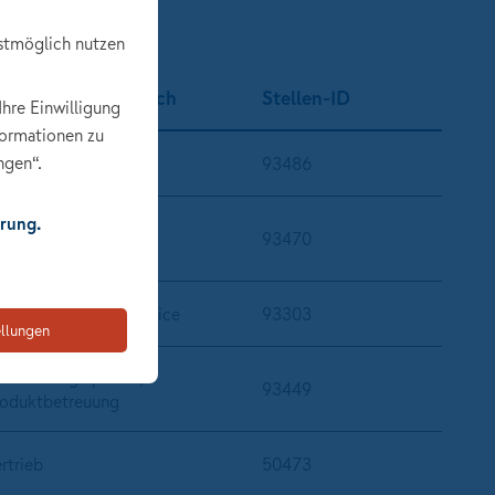
stmöglich nutzen
nter­nehmens­bereich
Stellen-ID
Ihre Einwilligung
formationen zu
ngen“.
eitere
93486
rung.
rsicherungssparten,
93470
roduktbetreuung
erations/Kundenservice
93303
ellungen
rsicherungssparten,
93449
roduktbetreuung
rtrieb
50473