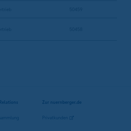
rtrieb
50459
rtrieb
50458
ächste Seite
Relations
Zur nuernberger.de
sammlung
Privatkunden