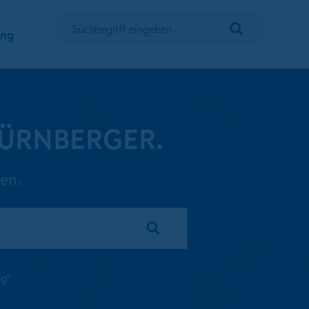
Suchen
ung
Suchbegriff eingeben
r NÜRNBERGER.
en.
ng"