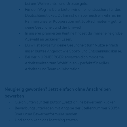
bei uns Weihnachts- und Urlaubsgeld.
Für den Weg ins Büro bieten wir dir einen Zuschuss für das
Deutschlandticket. Du kannst dir aber auch ein Fahrrad im
Rahmen unserer Kooperation mit JobRad mieten – gut für
deine Gesundheit und die Umwelt!
In unserer prämierten Kantine findest du immer eine große
Auswahl an leckerem Essen.
Du willst etwas für deine Gesundheit tun? Nutze einfach
unser buntes Angebot wie Sport- und Entspannungskurse.
Bei der NÜRNBERGER erwarten dich moderne
Arbeitswelten zum Wohlfühlen - perfekt für agiles
Arbeiten und Teamkollaboration.
Neugierig geworden? Jetzt einfach ohne Anschreiben
bewerben
Gleich unten auf den Button „Jetzt online bewerben“ klicken
Bewerbungsunterlagen mit Angabe der Stellennummer 93354
über unser Bewerberformular senden
Und schon kann das Matching starten