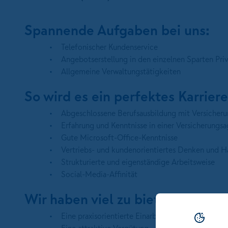
Spannende Aufgaben bei uns:
Telefonischer Kundenservice
Angebotserstellung in den einzelnen Sparten Pr
Allgemeine Verwaltungstätigkeiten
So wird es ein perfektes Karrier
Abgeschlossene Berufsausbildung mit Versicher
Erfahrung und Kenntnisse in einer Versicherungsa
Gute Microsoft-Office-Kenntnisse
Vertriebs- und kundenorientiertes Denken und H
Strukturierte und eigenständige Arbeitsweise
Social-Media-Affinität
Wir haben viel zu bieten:
Eine praxisorientierte Einarbeitung