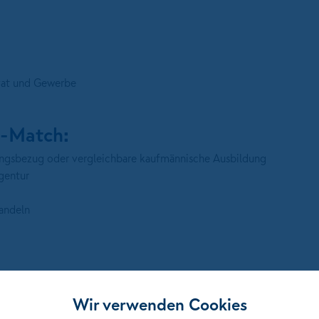
ivat und Gewerbe
e-Match:
ungsbezug oder vergleichbare kaufmännische Ausbildung
gentur
andeln
Wir verwenden Cookies