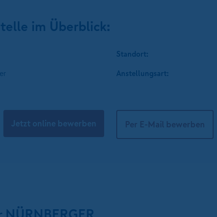
telle im Überblick:
Standort:
er
Anstellungsart:
Jetzt online bewerben
Per E-Mail bewerben
 der NÜRNBERGER