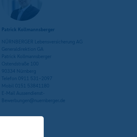
Patrick Kollmannsberger
NÜRNBERGER Lebensversicherung AG
Generaldirektion GA
Patrick Kollmannsberger
Ostendstraße 100
90334 Nürnberg
Telefon 0911 531-2097
Mobil 0151 53841180
E-Mail Aussendienst-
Bewerbungen@nuernberger.de