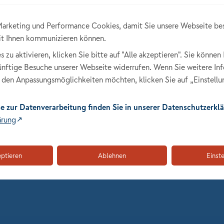
arketing und Performance Cookies, damit Sie unsere Webseite be
it Ihnen kommunizieren können.
zu aktivieren, klicken Sie bitte auf "Alle akzeptieren". Sie können 
künftige Besuche unserer Webseite widerrufen. Wenn Sie weitere In
den Anpassungsmöglichkeiten möchten, klicken Sie auf „Einstellu
iben bewerben
klicken
e zur Datenverarbeitung finden Sie in unserer Datenschutzerklä
70099 über unser Bewerberformular oder in einer PDF-Datei
ärung
eptieren
Ablehnen
Einst
chlechter gleichermaßen.