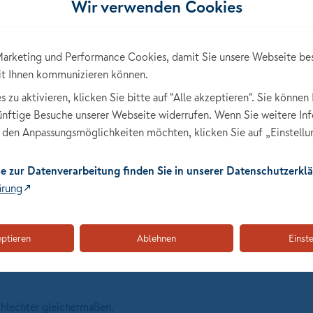
Wir verwenden Cookies
ge Beziehungen aufzubauen.
arketing und Performance Cookies, damit Sie unsere Webseite be
 Marke.
it Ihnen kommunizieren können.
ersönliche Tagesgestaltung.
zu aktivieren, klicken Sie bitte auf "Alle akzeptieren". Sie können 
anbarkeit deiner Einnahmen.
künftige Besuche unserer Webseite widerrufen. Wenn Sie weitere In
nd Entwicklungsmöglichkeiten.
den Anpassungsmöglichkeiten möchten, klicken Sie auf „Einstellu
tbewerbsposition.
nderer Anbieter möglich.
e zur Datenverarbeitung finden Sie in unserer Datenschutzerklä
ärung
iben bewerben
klicken
eptieren
Ablehnen
Einst
50404 über unser Bewerberformular oder in einer PDF-Datei
chlechter gleichermaßen.