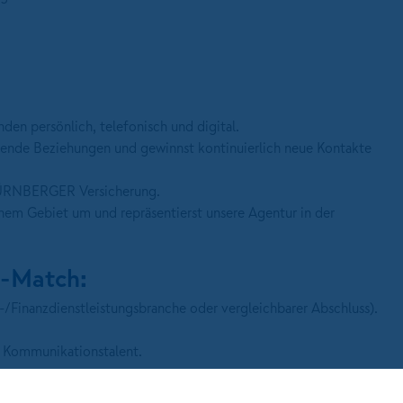
en persönlich, telefonisch und digital.
ende Beziehungen und gewinnst kontinuierlich neue Kontakte
 NÜRNBERGER Versicherung.
nem Gebiet um und repräsentierst unsere Agentur in der
e-Match:
/Finanzdienstleistungsbranche oder vergleichbarer Abschluss).
 Kommunikationstalent.
nen.
schlussstärke.