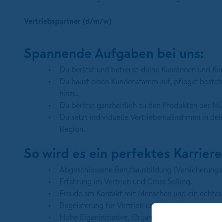
Vertriebspartner (d/m/w)
Spannende Aufgaben bei uns:
Du berätst und betreust deine Kundinnen und Kund
Du baust einen Kundenstamm auf, pflegst besteh
hinzu.
Du berätst ganzheitlich zu den Produkten der
Du setzt individuelle Vertriebsmaßnahmen in dei
Region.
So wird es ein perfektes Karrier
Abgeschlossene Berufsausbildung (Versicherungs-
Erfahrung im Vertrieb und Cross Selling.
Freude am Kontakt mit Menschen und ein echtes
Begeisterung für Vertrieb und Lust, Neues zu ler
Hohe Eigeninitiative, Organisationstalent und Ab