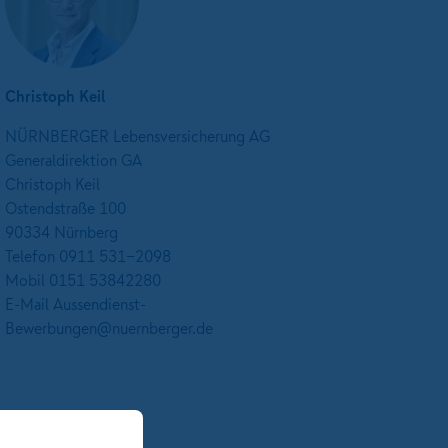
Christoph Keil
NÜRNBERGER Lebensversicherung AG
Generaldirektion GA
Christoph Keil
Ostendstraße 100
90334 Nürnberg
Telefon 0911 531-2098
Mobil 0151 53842280
E-Mail Aussendienst-
Bewerbungen@nuernberger.de