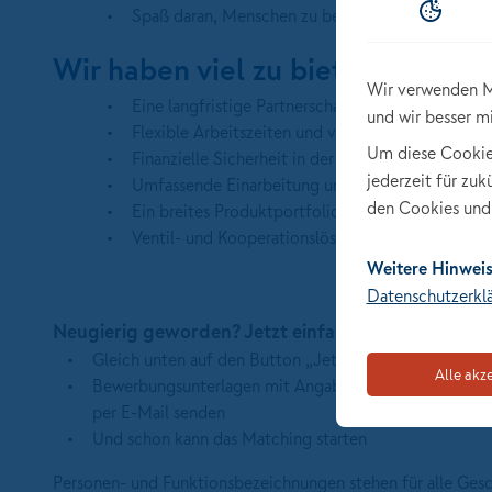
Spaß daran, Menschen zu beraten und langfristi
Wir haben viel zu bieten:
Wir verwenden M
Eine langfristige Partnerschaft mit einer starken
und wir besser m
Flexible Arbeitszeiten und viel Raum für deine p
Um diese Cookies 
Finanzielle Sicherheit in der Startphase sowie Pl
jederzeit für zu
Umfassende Einarbeitung und Weiterbildungs- u
den Cookies und 
Ein breites Produktportfolio mit sehr guter Wet
Ventil- und Kooperationslösungen für Produkte a
Weitere Hinweis
Datenschutzerkl
Neugierig geworden? Jetzt einfach ohne Anschre
Gleich unten auf den Button „Jetzt online bewerben“ 
Alle akz
Bewerbungsunterlagen mit Angabe der Stellennummer 
per E-Mail senden
Und schon kann das Matching starten
Personen- und Funktionsbezeichnungen stehen für alle Ges