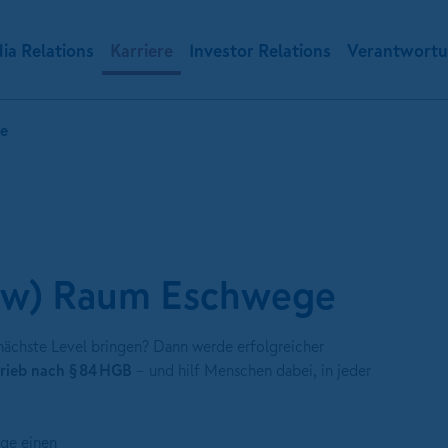
ia Relations
Karriere
Investor Relations
Verantwort
te
m/w) Raum Eschwege
 nächste Level bringen? Dann werde erfolgreicher
trieb nach § 84 HGB
– und hilf Menschen dabei, in jeder
ge einen