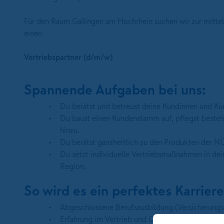
Für den Raum Gailingen am Hochrhein suchen wir zur mittel
einen
Vertriebspartner (d/m/w)
Spannende Aufgaben bei uns:
Du berätst und betreust deine Kundinnen und Kund
Du baust einen Kundenstamm auf, pflegst besteh
hinzu.
Du berätst ganzheitlich zu den Produkten der
Du setzt individuelle Vertriebsmaßnahmen in dei
Region.
So wird es ein perfektes Karrier
Abgeschlossene Berufsausbildung (Versicherungs-
Erfahrung im Vertrieb und Cross Selling.