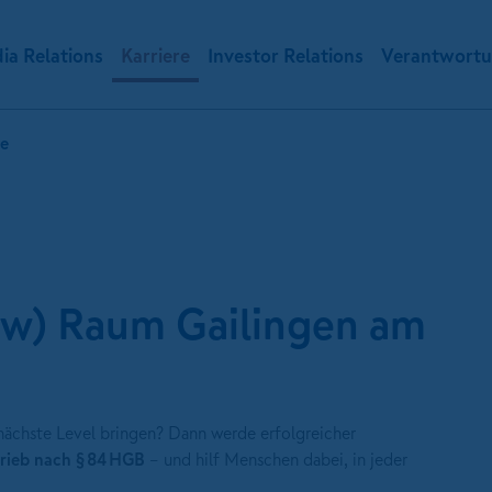
ia Relations
Karriere
Investor Relations
Verantwort
te
/w) Raum Gailingen am
 nächste Level bringen? Dann werde erfolgreicher
trieb nach § 84 HGB
– und hilf Menschen dabei, in jeder