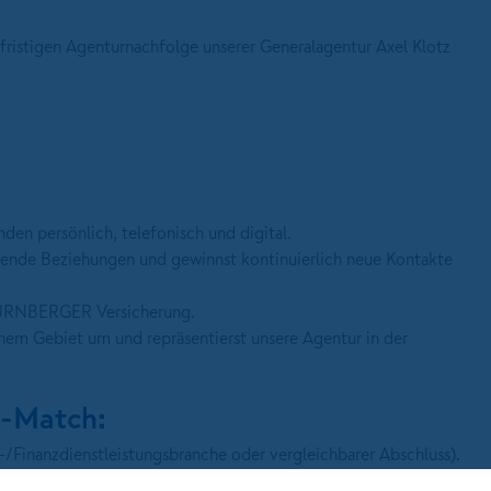
fristigen Agenturnachfolge unserer Generalagentur Axel Klotz
en persönlich, telefonisch und digital.
ende Beziehungen und gewinnst kontinuierlich neue Kontakte
 NÜRNBERGER Versicherung.
nem Gebiet um und repräsentierst unsere Agentur in der
e-Match:
/Finanzdienstleistungsbranche oder vergleichbarer Abschluss).