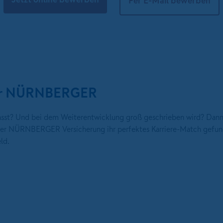
Per E-Mail bewerben
 der NÜRNBERGER
 passt? Und bei dem Weiterentwicklung groß geschrieben wird? Dann
i der NÜRNBERGER Versicherung ihr perfektes Karriere-Match gefun
ld.