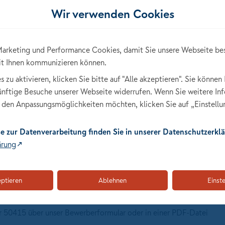
 Kommunikationstalent.
Wir verwenden Cookies
nen.
schlussstärke.
ge Beziehungen aufzubauen.
arketing und Performance Cookies, damit Sie unsere Webseite be
it Ihnen kommunizieren können.
zu aktivieren, klicken Sie bitte auf "Alle akzeptieren". Sie können 
 Marke.
künftige Besuche unserer Webseite widerrufen. Wenn Sie weitere In
ersönliche Tagesgestaltung.
den Anpassungsmöglichkeiten möchten, klicken Sie auf „Einstellu
anbarkeit deiner Einnahmen.
nd Entwicklungsmöglichkeiten.
e zur Datenverarbeitung finden Sie in unserer Datenschutzerklä
tbewerbsposition.
ärung
nderer Anbieter möglich.
eptieren
Ablehnen
Einst
iben bewerben
klicken
50415 über unser Bewerberformular oder in einer PDF-Datei