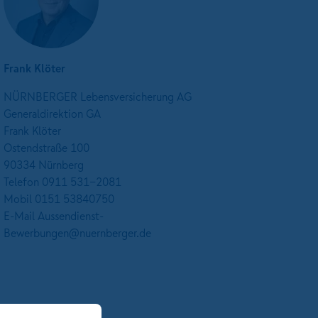
Frank Klöter
NÜRNBERGER Lebensversicherung AG
Generaldirektion GA
Frank Klöter
Ostendstraße 100
90334 Nürnberg
Telefon 0911 531-2081
Mobil 0151 53840750
E-Mail Aussendienst-
Bewerbungen@nuernberger.de