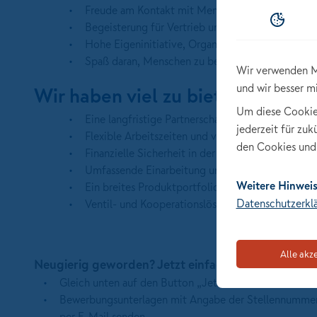
Freude am Kontakt mit Menschen und ein echtes
Begeisterung für Vertrieb und Lust, Neues zu ler
Hohe Eigeninitiative, Organisationstalent und Ab
Spaß daran, Menschen zu beraten und langfristi
Wir verwenden M
und wir besser m
Wir haben viel zu bieten:
Um diese Cookies 
Eine langfristige Partnerschaft mit einer starken
jederzeit für zu
Flexible Arbeitszeiten und viel Raum für deine p
den Cookies und 
Finanzielle Sicherheit in der Startphase sowie Pl
Umfassende Einarbeitung und Weiterbildungs- u
Weitere Hinweis
Ein breites Produktportfolio mit sehr guter Wet
Datenschutzerkl
Ventil- und Kooperationslösungen für Produkte a
Alle akz
Neugierig geworden? Jetzt einfach ohne Anschre
Gleich unten auf den Button „Jetzt online bewerben“ 
Bewerbungsunterlagen mit Angabe der Stellennummer 
per E-Mail senden