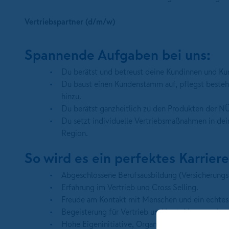
Vertriebspartner (d/m/w)
Spannende Aufgaben bei uns:
Du berätst und betreust deine Kundinnen und Kund
Du baust einen Kundenstamm auf, pflegst besteh
hinzu.
Du berätst ganzheitlich zu den Produkten der
Du setzt individuelle Vertriebsmaßnahmen in dei
Region.
So wird es ein perfektes Karrier
Abgeschlossene Berufsausbildung (Versicherungs-
Erfahrung im Vertrieb und Cross Selling.
Freude am Kontakt mit Menschen und ein echtes
Begeisterung für Vertrieb und Lust, Neues zu ler
Hohe Eigeninitiative, Organisationstalent und Ab