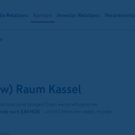
ia Relations
Karriere
Investor Relations
Verantwort
te
/w) Raum Kassel
 nächste Level bringen? Dann werde erfolgreicher
trieb nach § 84 HGB
– und hilf Menschen dabei, in jeder
einen