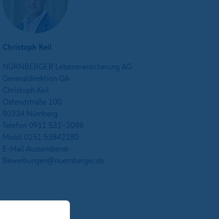
Christoph Keil
NÜRNBERGER Lebensversicherung AG
Generaldirektion GA
Christoph Keil
Ostendstraße 100
90334 Nürnberg
Telefon 0911 531-2098
Mobil 0151 53842280
E-Mail Aussendienst-
Bewerbungen@nuernberger.de