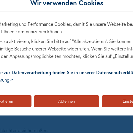
Wir verwenden Cookies
ge Beziehungen aufzubauen.
arketing und Performance Cookies, damit Sie unsere Webseite be
 Marke.
it Ihnen kommunizieren können.
ersönliche Tagesgestaltung.
zu aktivieren, klicken Sie bitte auf "Alle akzeptieren". Sie können 
anbarkeit deiner Einnahmen.
künftige Besuche unserer Webseite widerrufen. Wenn Sie weitere In
nd Entwicklungsmöglichkeiten.
den Anpassungsmöglichkeiten möchten, klicken Sie auf „Einstellu
tbewerbsposition.
nderer Anbieter möglich.
e zur Datenverarbeitung finden Sie in unserer Datenschutzerklä
ärung
iben bewerben
klicken
eptieren
Ablehnen
Einst
50408 über unser Bewerberformular oder in einer PDF-Datei
chlechter gleichermaßen.