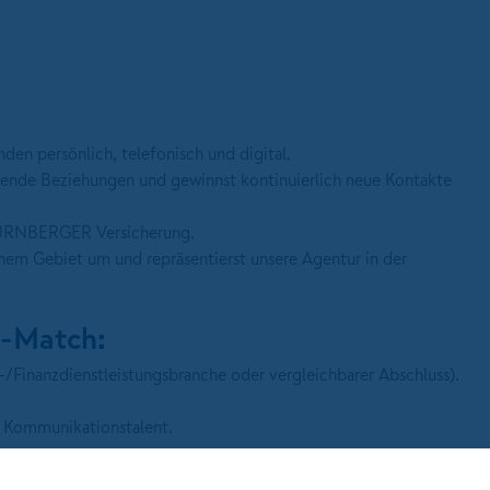
en persönlich, telefonisch und digital.
ende Beziehungen und gewinnst kontinuierlich neue Kontakte
 NÜRNBERGER Versicherung.
nem Gebiet um und repräsentierst unsere Agentur in der
e-Match:
/Finanzdienstleistungsbranche oder vergleichbarer Abschluss).
 Kommunikationstalent.
nen.
schlussstärke.