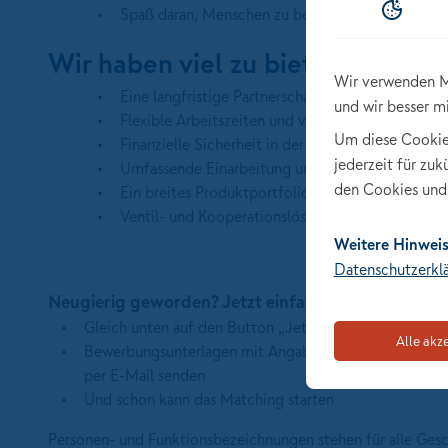
Spaß daran, Menschen zu beraten und langfristi
Wir haben viel zu bieten:
Wir verwenden M
Eine langfristige Partnerschaft mit einer starken
und wir besser m
Flexible Arbeitszeiten und viel Raum für deine p
Um diese Cookies 
Finanzielle Sicherheit in der Startphase sowie Pl
jederzeit für zu
Umfassende Einarbeitung und Weiterbildungs- u
den Cookies und 
Ein breites Produktportfolio mit sehr guter Wet
Ventil- und Kooperationslösungen für Produkte a
Weitere Hinweis
Datenschutzerkl
Neugierig geworden? Jetzt einfach ohne Anschre
Gleich unten auf den Button „Jetzt online bewerben“ 
Alle akz
Bewerbungsunterlagen mit Angabe der Stellennummer 
per E-Mail senden
Und schon kann das Matching starten
Personen- und Funktionsbezeichnungen stehen für alle Ges