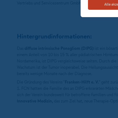
Vertriebs und Servicezentrum GmbH.
Alle akz
Hintergrundinformationen:
Das
diffuse intrinsische Ponsgliom (DIPG)
ist ein bösart
einem Anteil von 10 bis 15 % aller pädiatrischen Hirntumo
Nordamerika, ist DIPG vergleichsweise selten. Durch die 
Wachstum ist der Tumor inoperabel. Die Heilungsaussichte
bereits wenige Monate nach der Diagnose.
Die Gründung des Vereins "
Franken-Hilft e. V.
" geht zurü
1. FCN hatten die Familie des an DIPG erkrankten Mädch
sich der Verein bundesweit für betroffene Familien und f
Innovative Medizin,
das zum Ziel hat, neue Therapie-Opt