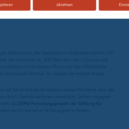
eptieren
Ablehnen
Einst
iger Gehirntumor, der besonders im Kindesalter auftritt. Mit
re, das entspricht ca. 300 Fällen pro Jahr in Europa und
Lokalisation im Hirnstamm (Pons) und das infiltrierende
n sind zurzeit minimal. So sterben die meisten Kinder
ck auf das Schicksal der kleinen Lina aus Nürnberg. Fans des
ens durch Spendenaktionen unterstützt. Seither engagiert
ördert das
DIPG-Forschungsprojekt der
Stiftung für
ionen durch innovative Technologien zu finden.