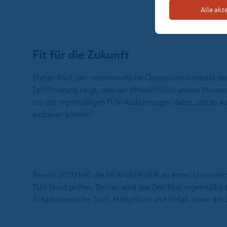
Alle akz
Fit für die Zukunft
Stefan Kreß, der verantwortliche Operations-Vorstand d
Zertifizierung zeigt, dass wir offensichtlich unsere Hau
uns die regelmäßigen TÜV-Auditierungen dabei, uns so auf
ausbauen können."
Bereits 2010 ließ die NÜRNBERGER als erstes Unterneh
TÜV Nord prüfen. Seither wird das Zertifikat regelmäßig 
Schadenbereiche Sach, Haftpflicht und Unfall sowie der L