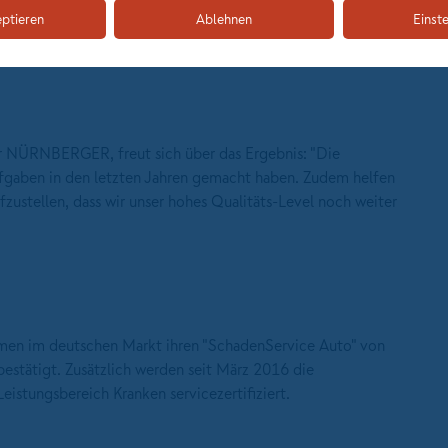
eptieren
Ablehnen
Einst
er NÜRNBERGER, freut sich über das Ergebnis: "Die
saufgaben in den letzten Jahren gemacht haben. Zudem helfen
zustellen, dass wir unser hohes Qualitäts-Level noch weiter
men im deutschen Markt ihren "SchadenService Auto" von
bestätigt. Zusätzlich werden seit März 2016 die
eistungsbereich Kranken servicezertifiziert.