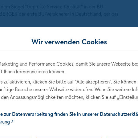
m Siegel "Geprüfte Service-Qualität" in der BU-
BERGER der erste BU-Versicherer in Deutschland, der das
Wir verwenden Cookies
toren u. a. das "Engagement und die starke
arketing und Performance Cookies, damit Sie unsere Webseite be
NÜRNBERGER" hervor. Laut TÜV NORD gelingt der
it Ihnen kommunizieren können.
denperspektive in die Geschäftsprozesse.
zu aktivieren, klicken Sie bitte auf "Alle akzeptieren". Sie können 
künftige Besuche unserer Webseite widerrufen. Wenn Sie weitere In
den Anpassungsmöglichkeiten möchten, klicken Sie auf „Einstellu
n wie zum Beispiel Servicekultur und -politik,
e zur Datenverarbeitung finden Sie in unserer Datenschutzerklä
Service- und Beschwerdemanagement eine entscheidende
ärung
R durch Dokumentenprüfungen, ein Audit vor Ort und eine