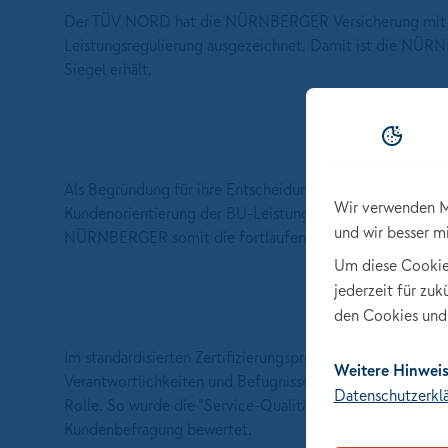
Der TÜV NORD hat die NÜRNBERGER Versicherung mit de
Leistungsregulierung ausgezeichnet. Damit ist die NÜRN
Siegel erhält.
Als Begründung für ihre Entscheidung heben die TÜV-Audi
Wir verwenden M
Kundenorientierung der BU-Leistungsmitarbeiter der 
und wir besser m
NÜRNBERGER somit die fortlaufende Integration der Kun
Um diese Cookies 
jederzeit für zu
den Cookies und 
Im standardisierten Zertifizierungsprozess spielen Faktore
Weitere Hinweis
Verantwortlichkeiten und Befugnisse sowie Personal-, 
Datenschutzerkl
Rolle. So wurde die "Service-Qualität" der NÜRNBERGE
Kundenbefragung bewertet.