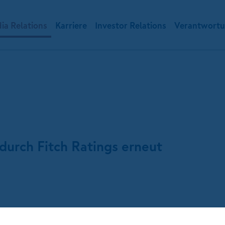
ia Relations
Karriere
Investor Relations
Verantwort
urch Fitch Ratings erneut