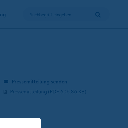
Suchen
ung
Suchbegriff eingeben
Pressemitteilung senden
Pressemitteilung (PDF, 606.86 KB)