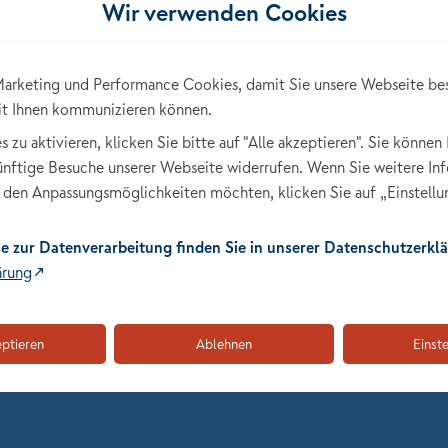
Wir verwenden Cookies
 Lebensversicherung AG, der NÜRNBERGER Allgemeine
erung AG bestätigt. Die Gesellschaften werden damit
arketing und Performance Cookies, damit Sie unsere Webseite be
it Ihnen kommunizieren können.
zu aktivieren, klicken Sie bitte auf "Alle akzeptieren". Sie können 
künftige Besuche unserer Webseite widerrufen. Wenn Sie weitere In
ligungs-AG ist mit A bestätigt worden.
den Anpassungsmöglichkeiten möchten, klicken Sie auf „Einstellu
e zur Datenverarbeitung finden Sie in unserer Datenschutzerklä
attung, das starke Geschäftsprofil und das gut diversifizierte
ärung
ergleich stärkeren Widerstandsfähigkeit gegen ein lang
einigt dem Unternehmen - wie bereits schon in den Jahren
enen Lebensversicherung und
eptieren
Ablehnen
Einst