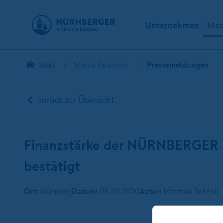
Unternehmen
Med
Start
Media Relations
Pressemeldungen
zurück zur Übersicht
Finanzstärke der NÜRNBERGER d
bestätigt
Ort:
Nürnberg
Datum:
06.10.2020
Autor:
Matthias Schenk