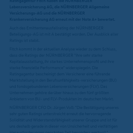
Ratingagentur Fitch haben die NÜRNBERGER
Lebensversicherung AG, die NÜRNBERGER Allgemeine
Versicherungs-AG und die NÜRNBERGER
Krankenversicherung AG erneut mit der Note A+ bewertet.
Auch das Emittentenausfallrating der NÜRNBERGER
Beteiligungs-AG ist mit A bestätigt worden. Der Ausblick aller
Ratings ist stabil.
Fitch kommt in der aktuellen Analyse wieder zu dem Schluss,
dass die Ratings der NÜRNBERGER "ihre sehr starke
Kapitalausstattung, ihr starkes Unternehmensprofil und ihre
starke finanzielle Performance" widerspiegeln. Die
Ratingagentur bescheinigt dem Versicherer eine führende
Marktstellung in den Berufsunfähigkeits-versicherungen (BU)
und fondsgebundenen Lebensversicherungen (FLV). Das
Unternehmen gehöre darüber hinaus zu den fünf größten
Anbietern von BU- und FLV-Produkten im deutschen Markt.
NÜRNBERGER CFO Dr. Jürgen Voß: "Die Bestätigung unseres
sehr guten Ratings unterstreicht erneut die hervorragende
Solidität und Widerstandsfähigkeit unserer Gruppe und ist für
uns deshalb gerade in dieser von Unsicherheit und vielfältigen
Herausforderungen geprägten Zeit besonders wertvoll."