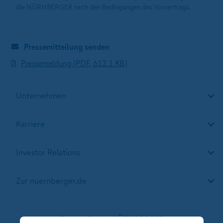
die NÜRNBERGER nach den Bedingungen des Vorvertrags.
Pressemitteilung senden
Pressemeldung (PDF, 612.1 KB)
Unternehmen
Karriere
Investor Relations
Zur nuernberger.de
Folgen Sie der NÜRNBERGER