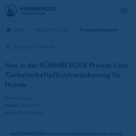
Start
Media Relations
Pressemeldungen
zurück zur Übersicht
Neu in der NÜRNBERGER Private Line:
Tierhalterhaftpflichtversicherung für
Hunde
Ort:
Nürnberg
Datum:
18.04.2024
Autor:
Ulrich Zeidner
Die NÜRNBERGER erweitert ihre Produktlinie Private Line mit