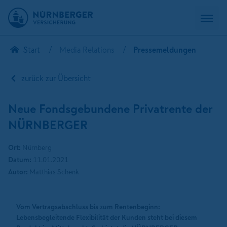
Start
Media Relations
Pressemeldungen
zurück zur Übersicht
Neue Fondsgebundene Privatrente der
NÜRNBERGER
Ort:
Nürnberg
Datum:
11.01.2021
Autor:
Matthias Schenk
Vom Vertragsabschluss bis zum Rentenbeginn:
Lebensbegleitende Flexibilität der Kunden steht bei diesem