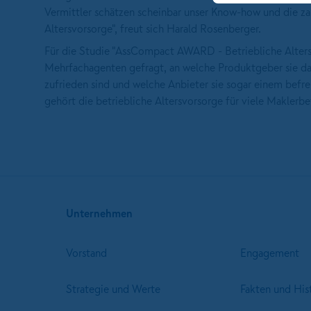
Vermittler schätzen scheinbar unser Know-how und die za
Altersvorsorge", freut sich Harald Rosenberger.
Für die Studie "AssCompact AWARD - Betriebliche Alte
Mehrfachagenten gefragt, an welche Produktgeber sie da
zufrieden sind und welche Anbieter sie sogar einem be
gehört die betriebliche Altersvorsorge für viele Maklerbe
Unternehmen
Vorstand
Engagement
Strategie und Werte
Fakten und His