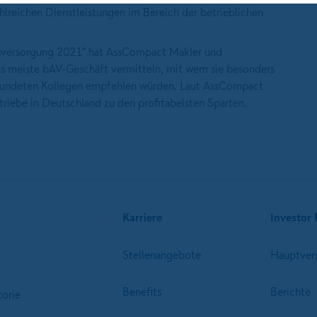
hlreichen Dienstleistungen im Bereich der betrieblichen
rsversorgung 2021" hat AssCompact Makler und
s meiste bAV-Geschäft vermitteln, mit wem sie besonders
freundeten Kollegen empfehlen würden. Laut AssCompact
triebe in Deutschland zu den profitabelsten Sparten.
Karriere
Investor 
Stellenangebote
Hauptver
Benefits
Berichte
torie