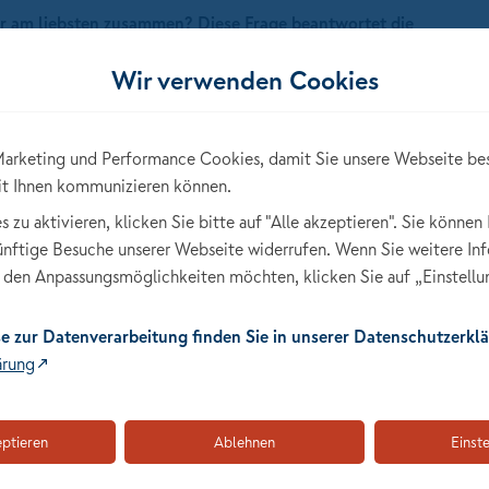
er am liebsten zusammen? Diese Frage beantwortet die
 Die NÜRNBERGER Versicherung erreicht erneut Best-
Wir verwenden Cookies
ung wie auch in der Unterstützungskasse unter den Top 2
ERGER ihre Ergebnisse nochmals deutlich steigern können
arketing und Performance Cookies, damit Sie unsere Webseite be
oben auf den 2. Platz gestiegen. Harald Rosenberger,
it Ihnen kommunizieren können.
e. Denn die Vermittler sind laut Umfrage sehr zufrieden
iedenheit. Wir erhalten zudem die höchste
zu aktivieren, klicken Sie bitte auf "Alle akzeptieren". Sie können 
che Versorgungskasse e. V. konnte ihre Position festigen
künftige Besuche unserer Webseite widerrufen. Wenn Sie weitere In
den Anpassungsmöglichkeiten möchten, klicken Sie auf „Einstellu
e zur Datenverarbeitung finden Sie in unserer Datenschutzerklä
ärung
eptieren
Ablehnen
Einst
gen der Versicherer, setzt sich die NÜRNBERGER in dieser
er Unterstützungskasse an die Spitze. "Unabhängige