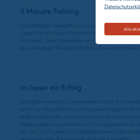
Datenschutzerkl
3 Monate Training
Entscheidende Voraussetzung für ein solches Training si
Alle akz
Jürgen Hertlein, Leiter Produktmanagement NÜRNBERGER
Innovation. Daher übernehmen wir für unsere vollversich
ein 3-monatiges Training im Zentrum für neurorobotales
In Japan ein Erfolg
Ermöglicht wurde die Zusammenarbeit durch die Unterst
einem der Hauptaktionäre und Kooperationspartner der 
längerem begonnen, im Einkommensschutz aufgrund von 
Zusatzprodukte zu entwickeln und ihren japanischen Kund
mit HAL® als Programm zur "Reintegrationen in die Gesel
neuromuskulären Erkrankungen erfolgreich eingeführt.