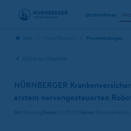
Unternehmen
Med
Start
Media Relations
Pressemeldungen
zurück zur Übersicht
NÜRNBERGER Krankenversicherun
erstem nervengesteuerten Robo
Ort:
Nürnberg
Datum:
01.07.2019
Autor:
Konstanze Schön