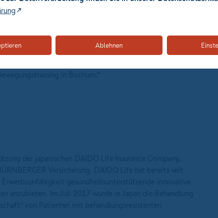
ärung
nd noch vorhandene Restfunktionen in der Beinmuskulatur.
eptieren
Ablehnen
Einst
 Krankenversicherung AG: "Wir unterstützen diese
erten Kunden mit inkomplettem Querschnitt die Kosten für
 Bewegungstraining in Bochum.“
ützung der japanischen DAIDO Life Insurance Company,
NÜRNBERGER Versicherung. DAIDO Life hat bereits seit
Erwerbsunfähigkeit gesundheitsunterstützende innovative
en anzubieten. Im Juli 2017 wurde in Japan die Behandlung
lschaft“ von Patienten mit behandlungsresistenten