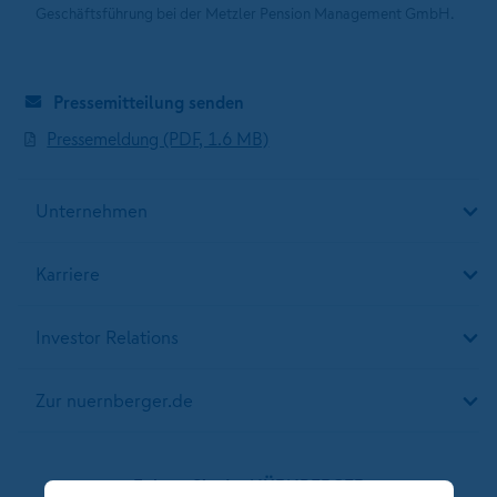
Geschäftsführung bei der Metzler Pension Management GmbH.
Pressemitteilung senden
Pressemeldung (PDF, 1.6 MB)
Unternehmen
Karriere
Investor Relations
Zur nuernberger.de
Folgen Sie der NÜRNBERGER