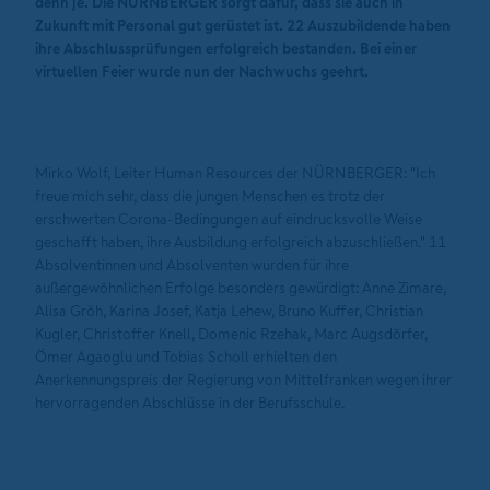
denn je. Die NÜRNBERGER sorgt dafür, dass sie auch in
Zukunft mit Personal gut gerüstet ist. 22 Auszubildende haben
ihre Abschlussprüfungen erfolgreich bestanden. Bei einer
virtuellen Feier wurde nun der Nachwuchs geehrt.
Mirko Wolf, Leiter Human Resources der NÜRNBERGER: "Ich
freue mich sehr, dass die jungen Menschen es trotz der
erschwerten Corona-Bedingungen auf eindrucksvolle Weise
geschafft haben, ihre Ausbildung erfolgreich abzuschließen." 11
Absolventinnen und Absolventen wurden für ihre
außergewöhnlichen Erfolge besonders gewürdigt: Anne Zimare,
Alisa Gröh, Karina Josef, Katja Lehew, Bruno Kuffer, Christian
Kugler, Christoffer Knell, Domenic Rzehak, Marc Augsdörfer,
Ömer Agaoglu und Tobias Scholl erhielten den
Anerkennungspreis der Regierung von Mittelfranken wegen ihrer
hervorragenden Abschlüsse in der Berufsschule.