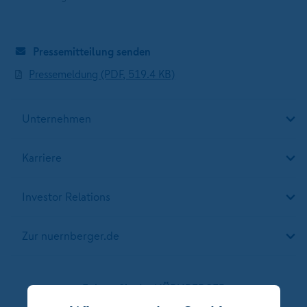
Pressemitteilung senden
Pressemeldung (PDF, 519.4 KB)
Unternehmen
Karriere
Investor Relations
Zur nuernberger.de
Folgen Sie der NÜRNBERGER