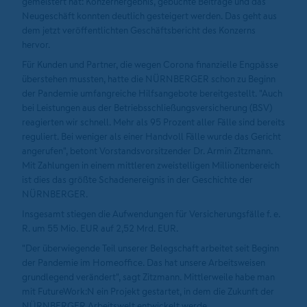
gemeistert hat: Konzernergebnis, gebuchte Beiträge und das
Neugeschäft konnten deutlich gesteigert werden. Das geht aus
dem jetzt veröffentlichten Geschäftsbericht des Konzerns
hervor.
Für Kunden und Partner, die wegen Corona finanzielle Engpässe
überstehen mussten, hatte die NÜRNBERGER schon zu Beginn
der Pandemie umfangreiche Hilfsangebote bereitgestellt. "Auch
bei Leistungen aus der Betriebsschließungsversicherung (BSV)
reagierten wir schnell. Mehr als 95 Prozent aller Fälle sind bereits
reguliert. Bei weniger als einer Handvoll Fälle wurde das Gericht
angerufen", betont Vorstandsvorsitzender Dr. Armin Zitzmann.
Mit Zahlungen in einem mittleren zweistelligen Millionenbereich
ist dies das größte Schadenereignis in der Geschichte der
NÜRNBERGER.
Insgesamt stiegen die Aufwendungen für Versicherungsfälle f. e.
R. um 55 Mio. EUR auf 2,52 Mrd. EUR.
"Der überwiegende Teil unserer Belegschaft arbeitet seit Beginn
der Pandemie im Homeoffice. Das hat unsere Arbeitsweisen
grundlegend verändert", sagt Zitzmann. Mittlerweile habe man
mit FutureWork:N ein Projekt gestartet, in dem die Zukunft der
NÜRNBERGER Arbeitswelt entwickelt werde.