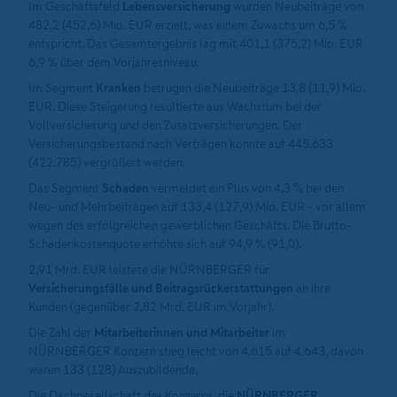
Im Geschäftsfeld
Lebensversicherung
wurden Neubeiträge von
482,2 (452,6) Mio. EUR erzielt, was einem Zuwachs um 6,5 %
entspricht. Das Gesamtergebnis lag mit 401,1 (375,2) Mio. EUR
6,9 % über dem Vorjahresniveau.
Im Segment
Kranken
betrugen die Neubeiträge 13,8 (11,9) Mio.
EUR. Diese Steigerung resultierte aus Wachstum bei der
Vollversicherung und den Zusatzversicherungen. Der
Versicherungsbestand nach Verträgen konnte auf 445.633
(422.785) vergrößert werden.
Das Segment
Schaden
vermeldet ein Plus von 4,3 % bei den
Neu- und Mehrbeiträgen auf 133,4 (127,9) Mio. EUR - vor allem
wegen des erfolgreichen gewerblichen Geschäfts. Die Brutto-
Schadenkostenquote erhöhte sich auf 94,9 % (91,0).
2,91 Mrd. EUR leistete die NÜRNBERGER für
Versicherungsfälle und Beitragsrückerstattungen
an ihre
Kunden (gegenüber 2,82 Mrd. EUR im Vorjahr).
Die Zahl der
Mitarbeiterinnen und Mitarbeiter
im
NÜRNBERGER Konzern stieg leicht von 4.615 auf 4.643, davon
waren 133 (128) Auszubildende.
Die Dachgesellschaft des Konzerns, die
NÜRNBERGER