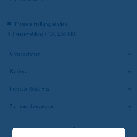
Pressemitteilung senden
Pressemeldung (PDF, 1.58 MB)
Unternehmen
Karriere
Investor Relations
Zur nuernberger.de
Folgen Sie der NÜRNBERGER