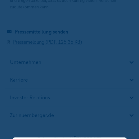
und tragen dazu bei, dass es auch künftig vielen Menschen
zugutekommen kann.
Pressemitteilung senden
Pressemeldung (PDF, 125.36 KB)
Unternehmen
Karriere
Investor Relations
Zur nuernberger.de