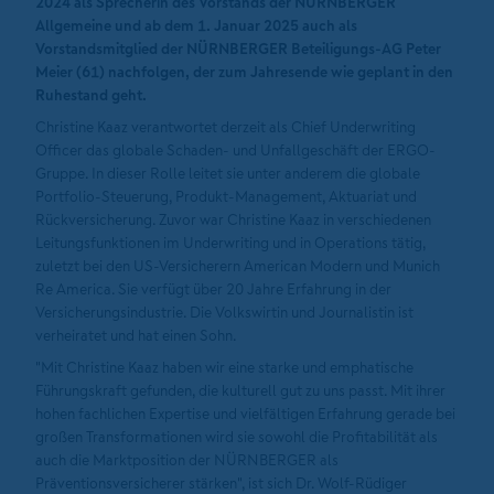
2024 als Sprecherin des Vorstands der NÜRNBERGER
Allgemeine und ab dem 1. Januar 2025 auch als
Vorstandsmitglied der NÜRNBERGER Beteiligungs-AG Peter
Meier (61) nachfolgen, der zum Jahresende wie geplant in den
Ruhestand geht.
Christine Kaaz verantwortet derzeit als Chief Underwriting
Officer das globale Schaden- und Unfallgeschäft der ERGO-
Gruppe. In dieser Rolle leitet sie unter anderem die globale
Portfolio-Steuerung, Produkt-Management, Aktuariat und
Rückversicherung. Zuvor war Christine Kaaz in verschiedenen
Leitungsfunktionen im Underwriting und in Operations tätig,
zuletzt bei den US-Versicherern American Modern und Munich
Re America. Sie verfügt über 20 Jahre Erfahrung in der
Versicherungsindustrie. Die Volkswirtin und Journalistin ist
verheiratet und hat einen Sohn.
"Mit Christine Kaaz haben wir eine starke und emphatische
Führungskraft gefunden, die kulturell gut zu uns passt. Mit ihrer
hohen fachlichen Expertise und vielfältigen Erfahrung gerade bei
großen Transformationen wird sie sowohl die Profitabilität als
auch die Marktposition der NÜRNBERGER als
Präventionsversicherer stärken", ist sich Dr. Wolf-Rüdiger