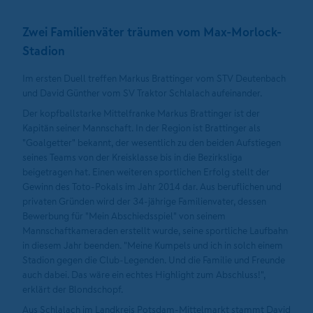
Zwei Familienväter träumen vom Max-Morlock-
Stadion
Im ersten Duell treffen Markus Brattinger vom STV Deutenbach
und David Günther vom SV Traktor Schlalach aufeinander.
Der kopfballstarke Mittelfranke Markus Brattinger ist der
Kapitän seiner Mannschaft. In der Region ist Brattinger als
"Goalgetter" bekannt, der wesentlich zu den beiden Aufstiegen
seines Teams von der Kreisklasse bis in die Bezirksliga
beigetragen hat. Einen weiteren sportlichen Erfolg stellt der
Gewinn des Toto-Pokals im Jahr 2014 dar. Aus beruflichen und
privaten Gründen wird der 34-jährige Familienvater, dessen
Bewerbung für "Mein Abschiedsspiel" von seinem
Mannschaftkameraden erstellt wurde, seine sportliche Laufbahn
in diesem Jahr beenden. "Meine Kumpels und ich in solch einem
Stadion gegen die Club-Legenden. Und die Familie und Freunde
auch dabei. Das wäre ein echtes Highlight zum Abschluss!",
erklärt der Blondschopf.
Aus Schlalach im Landkreis Potsdam-Mittelmarkt stammt David