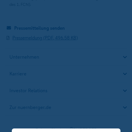
des 1. FCN).
Pressemitteilung senden
Pressemeldung (PDF, 496.58 KB)
Unternehmen
Karriere
Investor Relations
Zur nuernberger.de
Folgen Sie der NÜRNBERGER