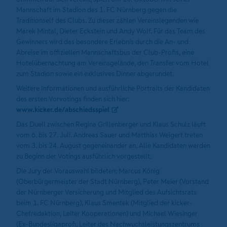
Mannschaft im Stadion des 1. FC Nürnberg gegen die
Traditionself des Clubs. Zu dieser zählen Vereinslegenden wie
Marek Mintal, Dieter Eckstein und Andy Wolf. Für das Team des
Gewinners wird das besondere Erlebnis durch die An- und
Abreise im offiziellen Mannschaftsbus der Club-Profis, eine
Hotelübernachtung am Vereinsgelände, den Transfer vom Hotel
zum Stadion sowie ein exklusives Dinner abgerundet.
Weitere Informationen und ausführliche Portraits der Kandidaten
des ersten Vorvotings finden sich hier:
www.kicker.de/abschiedsspiel
Das Duell zwischen Regina Grillenberger und Klaus Schulz läuft
vom 6. bis 27. Juli. Andreas Sauer und Matthias Weigert treten
vom 3. bis 24. August gegeneinander an. Alle Kandidaten werden
zu Beginn der Votings ausführlich vorgestellt.
Die Jury der Vorauswahl bildeten: Marcus König
(Oberbürgermeister der Stadt Nürnberg), Peter Meier (Vorstand
der Nürnberger Versicherung und Mitglied des Aufsichtsrats
beim 1. FC Nürnberg), Klaus Smentek (Mitglied der kicker-
Chefredaktion, Leiter Kooperationen) und Michael Wiesinger
(Ex-Bundesligaprofi, Leiter des Nachwuchsleistungszentrums