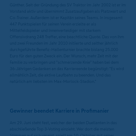
Günther. Seit der Gründung des SV Traktor im Jahr 2002 ist er im
Vorstand aktiv und übernimmt Zusatzaufgaben als Platzwart und
Co-Trainer. Außerdem ist er Kapitän seines Teams. In insgesamt
447 Punktspielen für seinen Verein erzielte er als
Mittelfeldspieler und Innenverteidiger mit starkem
Offensivdrang 248 Treffer, eine beachtliche Quote. Das von ihm
und zwei Freunden im Jahr 2010 initiierte und seither jährlich
durchgeführte Benefiz-Hallenturnier brachte bislang 25.000
Euro für den guten Zweck ein. Der Wunsch, mehr Zeit mit der
Familie zu verbringen und "schmerzende Knie" haben bei dem
36-Jährigen Gedanken an das Karriereende begünstigt: "Es wird
allmählich Zeit, die aktive Laufbahn zu beenden. Und das
natürlich am liebsten im Max-Morlock-Stadion."
Gewinner beendet Karriere in Profimanier
Am 29. Juni steht fest, welcher der beiden Duellanten in das
abschließende Top 3-Voting einzieht. Wer dort die meisten
Stimmen auf sich vereint, spielt am 10. Oktober mit seiner