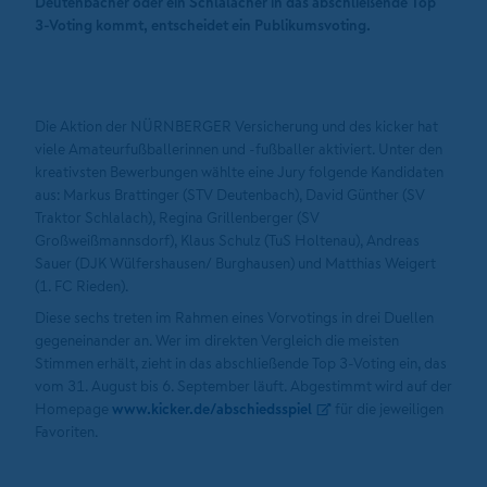
Deutenbacher oder ein Schlalacher in das abschließende Top
3-Voting kommt, entscheidet ein Publikumsvoting.
Die Aktion der NÜRNBERGER Versicherung und des kicker hat
viele Amateurfußballerinnen und -fußballer aktiviert. Unter den
kreativsten Bewerbungen wählte eine Jury folgende Kandidaten
aus: Markus Brattinger (STV Deutenbach), David Günther (SV
Traktor Schlalach), Regina Grillenberger (SV
Großweißmannsdorf), Klaus Schulz (TuS Holtenau), Andreas
Sauer (DJK Wülfershausen/ Burghausen) und Matthias Weigert
(1. FC Rieden).
Diese sechs treten im Rahmen eines Vorvotings in drei Duellen
gegeneinander an. Wer im direkten Vergleich die meisten
Stimmen erhält, zieht in das abschließende Top 3-Voting ein, das
vom 31. August bis 6. September läuft. Abgestimmt wird auf der
Homepage
www.kicker.de/abschiedsspiel
für die jeweiligen
Favoriten.