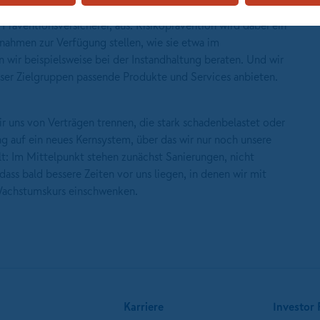
g" ist. Wir blicken mit jedem Kunden in die Zukunft. Unser
 Präventionsversicherer, aus. Risikoprävention wird dabei ein
ahmen zur Verfügung stellen, wie sie etwa im
n wir beispielsweise bei der Instandhaltung beraten. Und wir
rser Zielgruppen passende Produkte und Services anbieten.
ir uns von Verträgen trennen, die stark schadenbelastet oder
ng auf ein neues Kernsystem, über das wir nur noch unsere
t: Im Mittelpunkt stehen zunächst Sanierungen, nicht
dass bald bessere Zeiten vor uns liegen, in denen wir mit
 Wachstumskurs einschwenken.
Karriere
Investor 