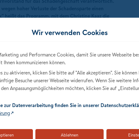
ernvorstand für das Schadengeschäft verantwortlich.
wegen hoher Verluste der Schadensparte einen
" heißt das Programm, mit dem Christine Kaaz die
 Zahlen bringen will. Dazu drei Fragen an die neue
Wir verwenden Cookies
arketing und Performance Cookies, damit Sie unsere Webseite be
it Ihnen kommunizieren können.
großen Herausforderungen für die aktuelle Lage der NAV.
zu aktivieren, klicken Sie bitte auf "Alle akzeptieren". Sie können 
künftige Besuche unserer Webseite widerrufen. Wenn Sie weitere In
lieren. Unser Produktmanagement und Underwriting richten
den Anpassungsmöglichkeiten möchten, klicken Sie auf „Einstellu
rdem arbeiten wir mit unseren Rückversicherern an einer
us dem Klimawandel. Das ermöglicht es uns, unsere Kunden
e zur Datenverarbeitung finden Sie in unserer Datenschutzerklä
ärung
ptimale Absicherung erhalten. Dafür muss er aber einen
f die individuelle Risikosituation des Kunden und nicht nur
eptieren
Ablehnen
Einst