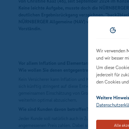
von Christine Kaaz (46), seit September 2024 im Konz
Keine leichte Aufgabe, musste doch die NÜRNBERGER 
deutlichen Ergebnisrückgang verzeichnen. "back2black
NÜRNBERGER Allgemeine (NAV) wieder in die schwarzen
Vorständin.
Wir verwenden M
und wir besser m
Vor allem Inflation und Elementarschäden bilden die 
Um diese Cookies 
Wie wollen Sie denen entgegentreten?
jederzeit für zu
Kein Versicherer kann Inflation und Klimawandel kontrol
den Cookies und 
sich künftig stringent auf diese Entwicklungen aus. Auße
gemeinsamen Einschätzung von Großrisiken und Risiken a
Weitere Hinweis
weiterhin optimal abzusichern.
Datenschutzerkl
Wie sind Kunden davon betroffen?
Jeder Kunde soll natürlich auch in Zukunft eine für ihn o
angemessenen Preis zahlen. Dabei schauen wir verstärkt au
Alle akz