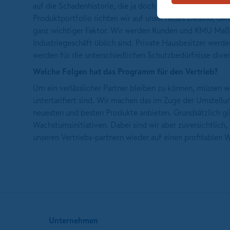
auf die Schadenhistorie, die ja doch häufig recht "zufälli
Produktportfolio richten wir auf unser neues Zielbild, den
ganz wichtiger Faktor. Wir werden Kunden und KMU Maßn
Industriegeschäft üblich sind. Private Hausbesitzer werde
werden für die unterschiedlichen Schutzbedürfnisse dive
Welche Folgen hat das Programm für den Vertrieb?
Um ein verlässlicher Partner bleiben zu können, müssen w
untertarifiert sind. Wir machen das im Zuge der Umstellu
neuesten und besten Produkte anbieten. Grundsätzlich gil
Wachstumsinitiativen. Dabei sind wir aber zuversichtlich, 
unseren Vertriebs-partnern wieder auf einen profitablen
Unternehmen