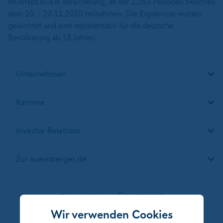
NÜRNBERGER Versicherung, an der 2.053 Personen zwischen
dem 20. - 23.11.2020 teilnahmen. Die Ergebnisse wurden
gewichtet und sind repräsentativ für die deutsche
Bevölkerung ab 18 Jahren.
Unternehmen
Karriere
Investor Relations
Zur nuernberger.de
Folgen Sie der NÜRNBERGER
Wir verwenden Cookies