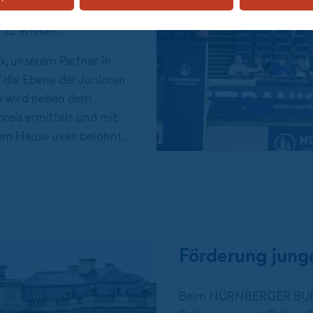
NBERGER BURG-POKAL
 zu erleben.
 unserem Partner in
f die Ebene der Junioren
ien wird neben dem
preis ermittelt und mit
em Hause uvex belohnt.
Förderung jung
Beim NÜRNBERGER BURG