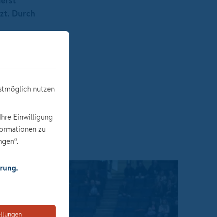
erst
tzt. Durch
e
stimmten
nks zu den
stmöglich nutzen
Ihre Einwilligung
formationen zu
ngen“.
rung.
ellungen