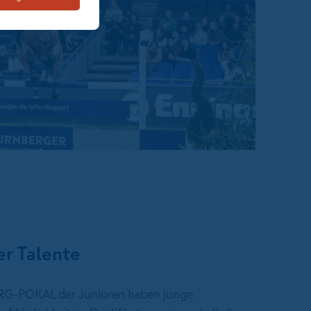
er Talente
-POKAL der Junioren haben junge