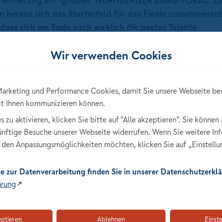
die Orientierung am "großen" NÜRNBERGER BURG-POKAL: Zu
en heraus sich das Starterfeld für das Finale zusammense
dass sich am Ende auch wirklich die besten Talente
stungsstand entsprechend geprüft werden. So können di
Wir verwenden Cookies
 sammeln und den Weg für eine große Karriere ebnen.
iduell mit den jeweiligen Pferdesportfachverbänden abge
tzungen, den Qualifikationsweg, weitere Details sowie Li
arketing und Performance Cookies, damit Sie unsere Webseite be
hlmenü am Ende dieser Seite.
it Ihnen kommunizieren können.
zu aktivieren, klicken Sie bitte auf "Alle akzeptieren". Sie können 
künftige Besuche unserer Webseite widerrufen. Wenn Sie weitere In
den Anpassungsmöglichkeiten möchten, klicken Sie auf „Einstellu
e zur Datenverarbeitung finden Sie in unserer Datenschutzerklä
ärung
tivieren im Training.
 NÜRNBERGER BURG-
eptieren
Ablehnen
Einst