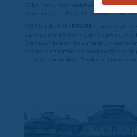
POKAL der Junioren bietet der "große" NÜR
immer wieder die Möglichkeit, Vorbilder hautnah
2023 hat die NÜRNBERGER zusammen mit uvex,
Sachen Stil und Sicherheit, den Stilpreis auch au
übertragen. In allen Finals unserer Juniorenser
Seriensieger zusätzlich ein Gewinner für den Stil
einem ganz besonderen Sonderehrenpreis aus d