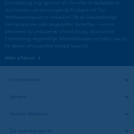
Entscheidung liegt ganz bei dir. Du willst im Außendienst
durchstarten und hervorragende Produkte mit Top-
Wettbewerbsposition verkaufen? Ob als Selbstständiger
Vertriebspartner oder Angestellter Vermittler - von uns
bekommst du umfassende Unterstützung, strukturierte
Einarbeitung, regelmäßige Weiterbildungen und alles, was du
für deinen erfolgreichen Verkauf brauchst.
Mehr erfahren
Unternehmen
Karriere
Investor Relations
Zur nuernberger.de