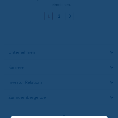
einreichen.
1
2
3
Unternehmen
Karriere
Investor Relations
Zur nuernberger.de
Folgen Sie der NÜRNBERGER