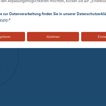
den Anpassungsmöglichkeiten möchten, klicken Sie auf „Einstellu
e zur Datenverarbeitung finden Sie in unserer Datenschutzerklä
ärung
"Führung in Teilzeit ist 
Kathrin Schaffner, Leit
eptieren
Ablehnen
Einst