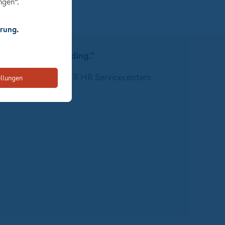
ngen“.
rung.
nicht nur ein Frauending."
erin des NÜRNBERGER HR Servicecenters
ellungen