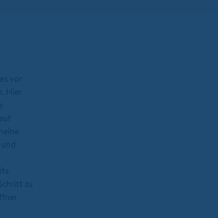
es vor
. Hier
e
auf
meine
- und
its
chritt zu
ffner