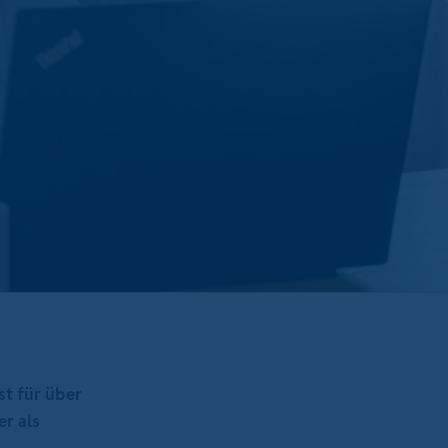
st für über
r als