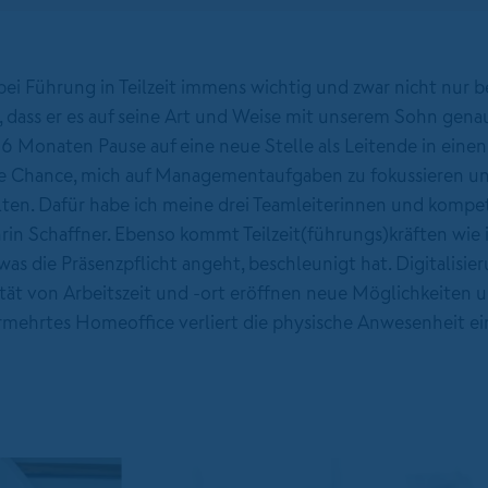
i Führung in Teilzeit immens wichtig und zwar nicht nur be
 dass er es auf seine Art und Weise mit unserem Sohn genau
ch 6 Monaten Pause auf eine neue Stelle als Leitende in eine
oße Chance, mich auf Managementaufgaben zu fokussieren u
ten. Dafür habe ich meine drei Teamleiterinnen und kompe
hrin Schaffner. Ebenso kommt Teilzeit(führungs)kräften wie 
s die Präsenzpflicht angeht, beschleunigt hat. Digitalisie
tät von Arbeitszeit und -ort eröffnen neue Möglichkeiten u
ermehrtes Homeoffice verliert die physische Anwesenheit ei