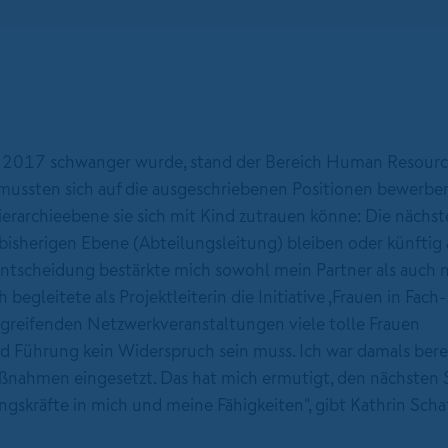
e 2017 schwanger wurde, stand der Bereich Human Resourc
mussten sich auf die ausgeschriebenen Positionen bewerben
ierarchieebene sie sich mit Kind zutrauen könne: Die nächst
 bisherigen Ebene (Abteilungsleitung) bleiben oder künftig 
Entscheidung bestärkte mich sowohl mein Partner als auch 
gleitete als Projektleiterin die Initiative ,Frauen in Fach
greifenden Netzwerkveranstaltungen viele tolle Frauen
nd Führung kein Widerspruch sein muss. Ich war damals bere
nahmen eingesetzt. Das hat mich ermutigt, den nächsten S
skräfte in mich und meine Fähigkeiten", gibt Kathrin Scha