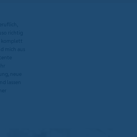
ruflich,
so richtig
n komplett
nd mich aus
tente
ihr
rung, neue
nd lassen
ner