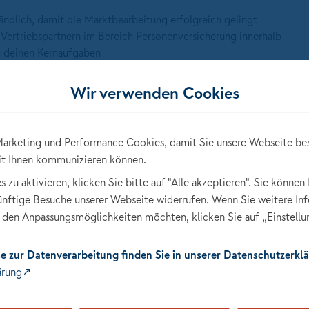
ändlich, damit die Marktbearbeitung erfolgreich gelingt
Vertriebspartnern im Bereich Personenversicherung innerhalb
zu deinen Kernaufgaben
t du mit einem klaren Fokus auf nachhaltigen Erfolg
tellst sicher, dass es ertragreich wächst
Wir verwenden Cookies
ie stets aktuell
örderst ihre Entwicklung zu erfolgreichen Vertriebspartnern
zuverlässig, um eine strukturierte Zusammenarbeit zu
arketing und Performance Cookies, damit Sie unsere Webseite be
it Ihnen kommunizieren können.
hrst Trainings durch, damit die Vertriebsprozesse zu den
zu aktivieren, klicken Sie bitte auf "Alle akzeptieren". Sie können 
tionieren
künftige Besuche unserer Webseite widerrufen. Wenn Sie weitere In
nd erstellst Reports zu Markt- und Produktentwicklungen im
den Anpassungsmöglichkeiten möchten, klicken Sie auf „Einstellu
ends aus Sicht der Vertriebspartner
e-Match:
e zur Datenverarbeitung finden Sie in unserer Datenschutzerklä
ärung
) für Versicherungen und Finanzen mit
 dich aus
in Verbindung mit unternehmerischem Denken und Handeln sind