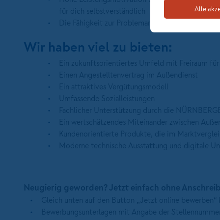
Alle akz
für dich selbstverständlich
Die Fähigkeit zur Problemanalyse und -lösung run
Wir haben viel zu bieten:
Ein zukunftsorientiertes Umfeld mit Freiraum fü
Einen Angestelltenvertrag im Außendienst
Ein attraktives Vergütungsmodell
Umfassende Sozialleistungen
Fachlicher Unterstützung durch die NÜRNBERG
Ein wertschätzendes Miteinander zwischen Außen
Kundenorientierte Produkte, die im Marktverglei
Moderne technische Ausstattung und digitale Un
Neugierig geworden? Jetzt einfach ohne Anschre
Gleich unten auf den Button „Jetzt online bewerben“ 
Bewerbungsunterlagen mit Angabe der Stellennummer