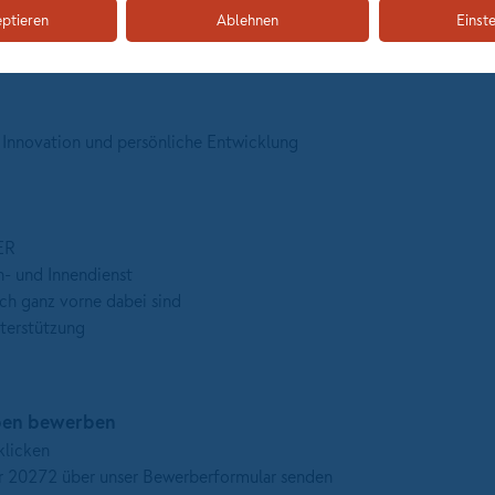
eptieren
Ablehnen
Einst
det dein Profil ab
r Innovation und persönliche Entwicklung
ER
- und Innendienst
ch ganz vorne dabei sind
terstützung
iben bewerben
klicken
 20272 über unser Bewerberformular senden