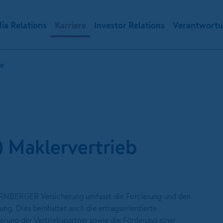
ia Relations
Karriere
Investor Relations
Verantwort
te
 Maklervertrieb
ÜRNBERGER Versicherung umfasst die Forcierung und den
g. Dies beinhaltet auch die ertragsorientierte
uerung der Vertriebspartner sowie die Förderung einer