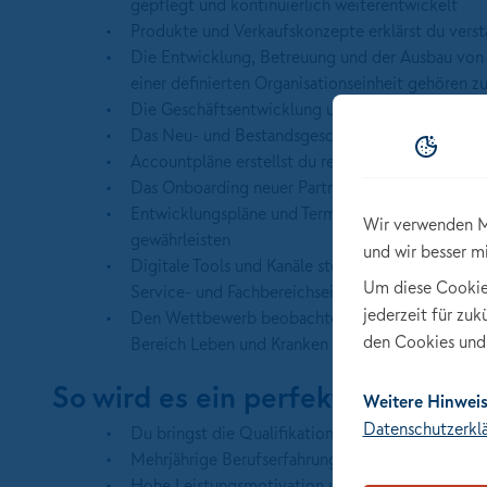
gepflegt und kontinuierlich weiterentwickelt
Produkte und Verkaufskonzepte erklärst du verst
Die Entwicklung, Betreuung und der Ausbau von 
einer definierten Organisationseinheit gehören 
Die Geschäftsentwicklung und den Ertrag steuers
Das Neu- und Bestandsgeschäft baust du aus und s
Accountpläne erstellst du regelmäßig und hältst s
Das Onboarding neuer Partner begleitest du und f
Entwicklungspläne und Termine dokumentierst du 
Wir verwenden M
gewährleisten
und wir besser m
Digitale Tools und Kanäle stellst du bereit und fü
Um diese Cookies 
Service- und Fachbereichseinheiten optimal funk
jederzeit für zu
Den Wettbewerb beobachtest du kontinuierlich u
den Cookies und 
Bereich Leben und Kranken sowie zu relevanten Tr
So wird es ein perfektes Karrier
Weitere Hinweis
Datenschutzerkl
Du bringst die Qualifikation als Fachwirt (d/m/w
Mehrjährige Berufserfahrung im Vertrieb zeichnet
Hohe Leistungsmotivation und Eigeninitiative 