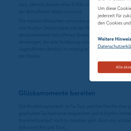
sind. Jährlich sterben etwa 5.000 von ihnen. Da ebenso v
Um diese Cookies 
der Betroffenen relativ konstant.
jederzeit für zu
Die meisten Menschen vermeiden es, sich mit dem Thema 
den Cookies und 
von YouGov Deutschland und der Nürnberger Versicherung 
deutschlandweit betroffenen Kinder und Jugendlichen, füh
Weitere Hinweis
denjenigen, die eine Schätzung vornehmen, setzt die Hälf
Datenschutzerkl
Jugendlichen deutlich zu niedrig an", zitiert Dr. Martin 
der Studie.
Alle akz
Glücksmomente bereiten
Die Kinderhospizarbeit ist für Toni und ihre Familie eine
geschulten Fachpersonal besprechen und schöpfen immer w
Krankheitsverlauf noch zu meistern gibt. Auch das sozial
bekommt Rat und Trost.