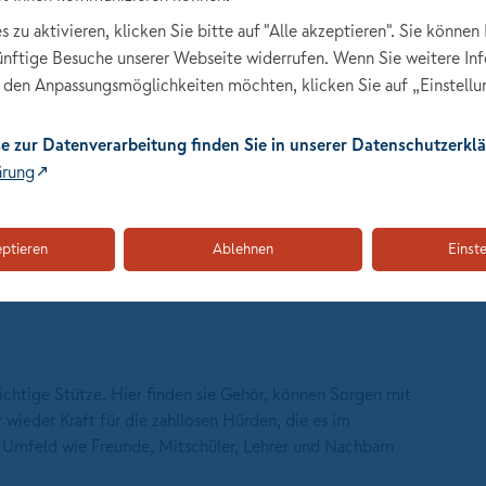
iele neue Diagnosen ausgestellt werden, bleibt die Anzahl
zu aktivieren, klicken Sie bitte auf "Alle akzeptieren". Sie können 
künftige Besuche unserer Webseite widerrufen. Wenn Sie weitere In
"Kind und Sterben" zu befassen, wie eine Online-Umfrage
den Anpassungsmöglichkeiten möchten, klicken Sie auf „Einstellu
zeigt: "Auf etliche Fragen, etwa nach der Anzahl der
len sich viele von uns nicht in der Lage, zu antworten. Von
e zur Datenverarbeitung finden Sie in unserer Datenschutzerklä
te der Befragten die Fallzahl mit 10.000 Kindern und
ärung
Seibold, Vorstandsmitglied der Nürnberger Versicherung, aus
eptieren
Ablehnen
Einst
 wichtige Stütze. Hier finden sie Gehör, können Sorgen mit
ieder Kraft für die zahllosen Hürden, die es im
e Umfeld wie Freunde, Mitschüler, Lehrer und Nachbarn