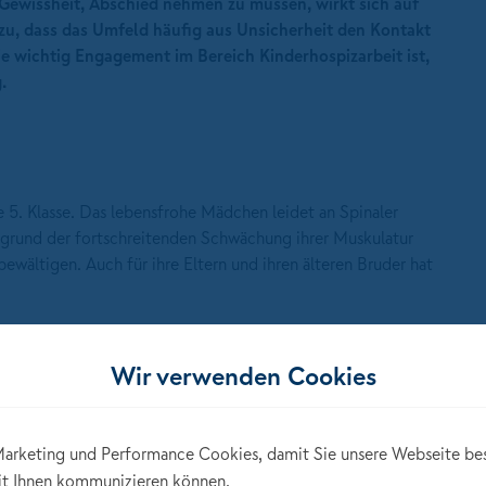
Gewissheit, Abschied nehmen zu müssen, wirkt sich auf
u, dass das Umfeld häufig aus Unsicherheit den Kontakt
ie wichtig Engagement im Bereich Kinderhospizarbeit ist,
.
ie 5. Klasse. Das lebensfrohe Mädchen leidet an Spinaler
fgrund der fortschreitenden Schwächung ihrer Muskulatur
bewältigen. Auch für ihre Eltern und ihren älteren Bruder hat
Wir verwenden Cookies
arketing und Performance Cookies, damit Sie unsere Webseite be
hen in Deutschland, die unheilbar lebensverkürzend erkrankt
it Ihnen kommunizieren können.