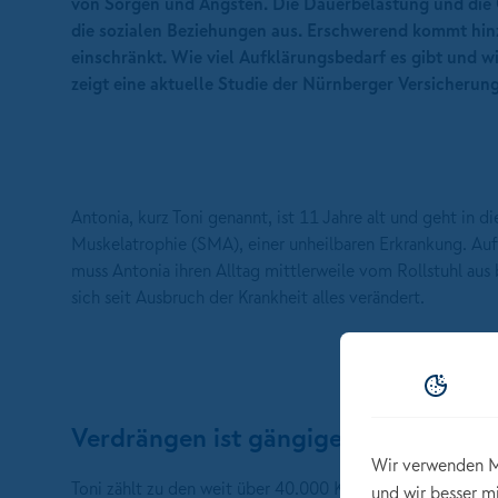
von Sorgen und Ängsten. Die Dauerbelastung und die 
die sozialen Beziehungen aus. Erschwerend kommt hinz
einschränkt. Wie viel Aufklärungsbedarf es gibt und w
zeigt eine aktuelle Studie der Nürnberger Versicherung
Antonia, kurz Toni genannt, ist 11 Jahre alt und geht in d
Muskelatrophie (SMA), einer unheilbaren Erkrankung. Au
muss Antonia ihren Alltag mittlerweile vom Rollstuhl aus 
sich seit Ausbruch der Krankheit alles verändert.
Verdrängen ist gängige Praxis
Wir verwenden M
Toni zählt zu den weit über 40.000 Kindern und Jugendlic
und wir besser m