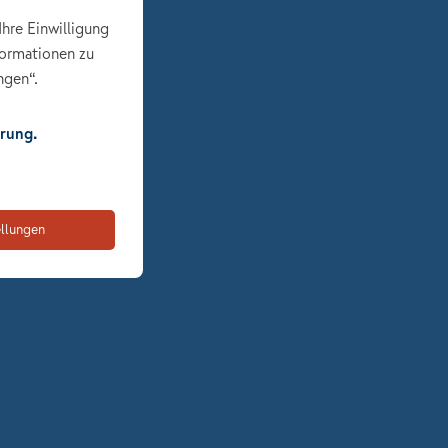
Ihre Einwilligung
formationen zu
ngen“.
rung.
ellungen