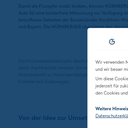
Damit die Flutopfer mobil bleiben, können NÜRNBER
Auto für eine kostenfreie Mitnutzung zur Verfügung ste
betroffenen Gebieten der Bundesländer Nordrhein-We
und Bayern. Die NÜRNBERGER übernimmt den Versicher
Die Hochwasserkatastrophe überflutete nicht nur Häuser 
Wir verwenden M
damit ihre Mobilität verloren. Ein riesiges Problem, denn 
und wir besser m
Notunterkunft zu ihrem beschädigten Eigentum, zu Ämtern 
Um diese Cookies 
Schnelle kein Ersatzwagen.
jederzeit für zu
den Cookies und 
Weitere Hinweis
Datenschutzerkl
Von der Idee zur Umsetzung