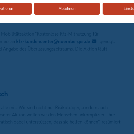
ster hatte im Hochwasser alles verloren, auch ihr Auto. Da
eptieren
Ablehnen
Einst
 Opfern vorübergehend ihr Kfz bereitstellen, den
t Dr. Sebastian Madeja, Leiter des Geschäftsfelds Mobilität
 Mobilitätsaktion "Kostenlose Kfz-Mitnutzung für
hmers an
kfz-kundencenter@nuernberger.de
genügt.
nd Angabe des Überlassungszeitraums. Die Aktion läuft
sch
lle mit. Wir sind nicht nur Risikoträger, sondern auch
nserer Aktion wollen wir den Menschen unkompliziert ihre
tisch dabei unterstützen, dass sie helfen können", resümiert