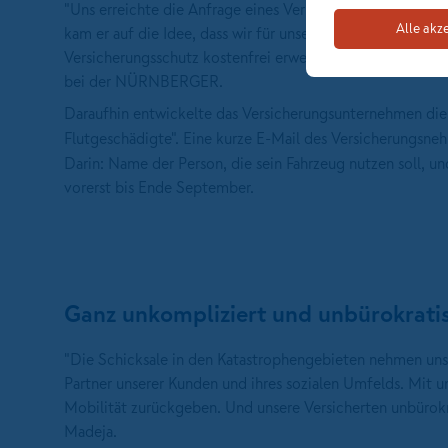
"Uns erreichte die Anfrage eines Vermittlers: Seine Schwe
Alle akz
kam er auf die Idee, dass wir für unseren Kunden, die den
Versicherungsschutz kostenfrei erweitern könnten", erzähl
bei der NÜRNBERGER.
Daraufhin entwickelte das Versicherungsunternehmen die
Flutgeschädigte". Eine kurze E-Mail des Versicherungsne
Darin: Name der Person, die sein Fahrzeug nutzen soll, u
vorerst bis Ende September.
Ganz unkompliziert und unbürokrati
"Die Schicksale in den Katastrophengebieten nehmen uns a
Partner unserer Kunden und ihres sozialen Umfelds. Mit u
Mobilität zurückgeben. Und unsere Versicherten unbürokra
Madeja.