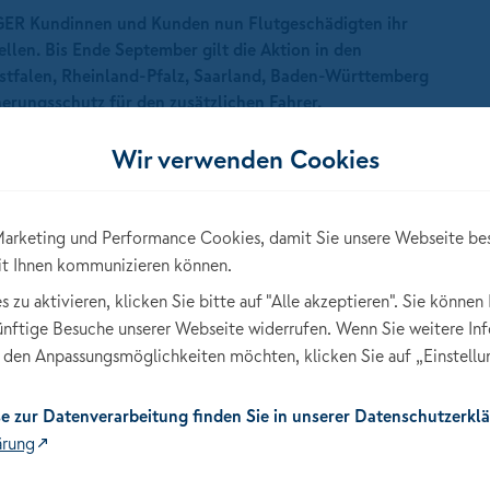
GER Kundinnen und Kunden nun Flutgeschädigten ihr
llen. Bis Ende September gilt die Aktion in den
stfalen, Rheinland-Pfalz, Saarland, Baden-Württemberg
ungsschutz für den zusätzlichen Fahrer.
Wir verwenden Cookies
und Straßen, zahlreiche Betroffene haben auch ihr Auto und
arketing und Performance Cookies, damit Sie unsere Webseite be
sie müssen viele Fahrten erledigen, z. B. von einer
it Ihnen kommunizieren können.
oder an ihre Arbeitsstätte. Zumeist findet sich auf die
zu aktivieren, klicken Sie bitte auf "Alle akzeptieren". Sie können 
künftige Besuche unserer Webseite widerrufen. Wenn Sie weitere In
den Anpassungsmöglichkeiten möchten, klicken Sie auf „Einstellu
e zur Datenverarbeitung finden Sie in unserer Datenschutzerklä
ärung