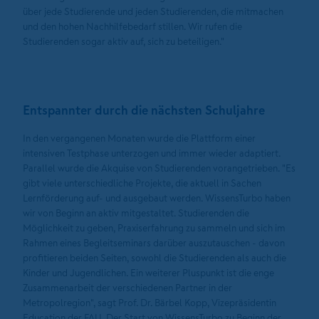
über jede Studierende und jeden Studierenden, die mitmachen
und den hohen Nachhilfebedarf stillen. Wir rufen die
Studierenden sogar aktiv auf, sich zu beteiligen."
Entspannter durch die nächsten Schuljahre
In den vergangenen Monaten wurde die Plattform einer
intensiven Testphase unterzogen und immer wieder adaptiert.
Parallel wurde die Akquise von Studierenden vorangetrieben. "Es
gibt viele unterschiedliche Projekte, die aktuell in Sachen
Lernförderung auf- und ausgebaut werden. WissensTurbo haben
wir von Beginn an aktiv mitgestaltet. Studierenden die
Möglichkeit zu geben, Praxiserfahrung zu sammeln und sich im
Rahmen eines Begleitseminars darüber auszutauschen - davon
profitieren beiden Seiten, sowohl die Studierenden als auch die
Kinder und Jugendlichen. Ein weiterer Pluspunkt ist die enge
Zusammenarbeit der verschiedenen Partner in der
Metropolregion", sagt Prof. Dr. Bärbel Kopp, Vizepräsidentin
Education der FAU. Der Start von WissensTurbo zu Beginn der