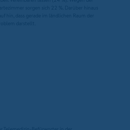
rtezimmer sorgen sich 22 %. Darüber hinaus
auf hin, dass gerade im ländlichen Raum der
roblem darstellt.
r Telemedizin-Befürworter in der