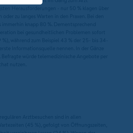
ese Altersklasse sieht im Gang zum Arzt
ngsten Herausforderungen - nur 50 % klagen über
n oder zu langes Warten in den Praxen. Bei den
es immerhin knapp 80 %. Dementsprechend
neration bei gesundheitlichen Problemen sofort
 %), während zum Beispiel 43 % der 25- bis 34-
 erste Informationsquelle nennen. In der Gänze
 2. Befragte würde telemedizinische Angebote per
chat nutzen.
regulären Arztbesuchen sind in allen
artezeiten (45 %), gefolgt von Öffnungszeiten,
rbeit vereinbaren lassen (24 %). Wegen der