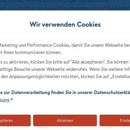
trag leisten, den Herausforderungen des deutschen
. Uns eröffnet sie neue Möglichkeiten, um auf die Bedürf
arrierefreie medizinische Versorgung zu bieten", erklärt Chr
Wir verwenden Cookies
cherung AG (NKV). Um herauszufinden, wie die deutsche
übersteht, hat das Unternehmen in Zusammenarbeit mit Y
ema befragt.
arketing und Performance Cookies, damit Sie unsere Webseite be
it Ihnen kommunizieren können.
zu aktivieren, klicken Sie bitte auf "Alle akzeptieren". Sie können 
künftige Besuche unserer Webseite widerrufen. Wenn Sie weitere In
den Anpassungsmöglichkeiten möchten, klicken Sie auf „Einstellu
nder
e zur Datenverarbeitung finden Sie in unserer Datenschutzerklä
Die Bereitschaft, eine t
ärung
nehmen, ist in den versc
ausgeprägt: Bei den 18- 
eptieren
Ablehnen
Einst
fernmedizinische Beratun