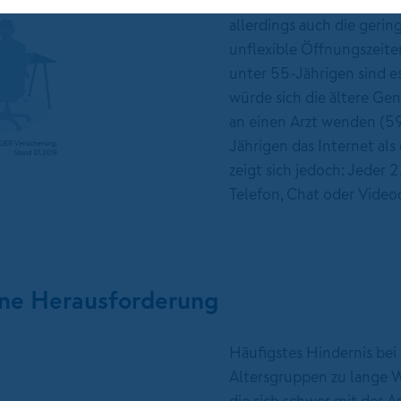
Jahren waren es 42 %. Di
allerdings auch die geri
unflexible Öffnungszeite
unter 55-Jährigen sind 
würde sich die ältere Ge
an einen Arzt wenden (59
Jährigen das Internet als
zeigt sich jedoch: Jeder
Telefon, Chat oder Video
eine Herausforderung
Häufigstes Hindernis bei 
Altersgruppen zu lange W
die sich schwer mit der A