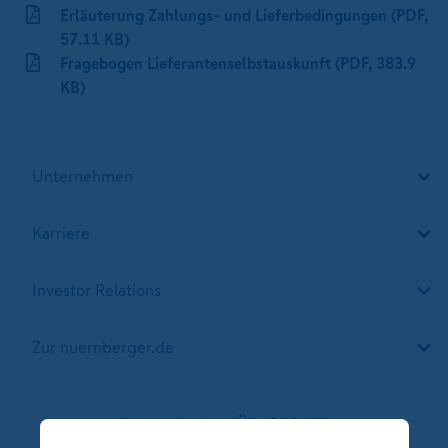
Erläuterung Zahlungs- und Lieferbedingungen (PDF,
57.11 KB)
Fragebogen Lieferantenselbstauskunft (PDF, 383.9
KB)
Unternehmen
Karriere
Investor Relations
Zur nuernberger.de
Folgen Sie der NÜRNBERGER