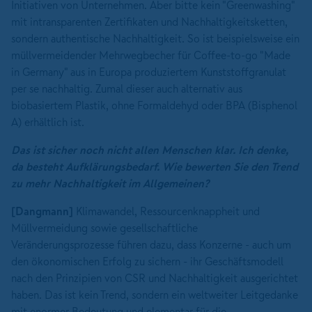
Initiativen von Unternehmen. Aber bitte kein "Greenwashing"
mit intransparenten Zertifikaten und Nachhaltigkeitsketten,
sondern authentische Nachhaltigkeit. So ist beispielsweise ein
müllvermeidender Mehrwegbecher für Coffee-to-go "Made
in Germany" aus in Europa produziertem Kunststoffgranulat
per se nachhaltig. Zumal dieser auch alternativ aus
biobasiertem Plastik, ohne Formaldehyd oder BPA (Bisphenol
A) erhältlich ist.
Das ist sicher noch nicht allen Menschen klar. Ich denke,
da besteht Aufklärungsbedarf. Wie bewerten Sie den Trend
zu mehr Nachhaltigkeit im Allgemeinen?
[Dangmann]
Klimawandel, Ressourcenknappheit und
Müllvermeidung sowie gesellschaftliche
Veränderungsprozesse führen dazu, dass Konzerne - auch um
den ökonomischen Erfolg zu sichern - ihr Geschäftsmodell
nach den Prinzipien von CSR und Nachhaltigkeit ausgerichtet
haben. Das ist kein Trend, sondern ein weltweiter Leitgedanke
mit enormer Bedeutung und elementar für die