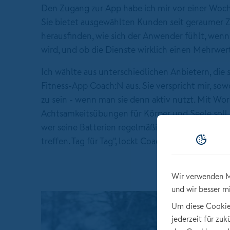
Den Zugang zur App habe ich mir vor einer Woch
Sie bietet ausgewählten Kunden seit geraumer Ze
herausfinden, wie sich der Anwender fühlt, wenn
wird, und ob die Dienste wirklich einen Mehrwer
Ich wählte aus unterschiedlichen Anbietern, die 
Fitness-App Coach:N aus. Sie verspricht mir, sow
zu sein - wenn man sie denn aktiv nutzt. Mit Wo
Achtsamkeitsübungen für Körper und Seele soll 
wer seine Batterien regelmäßig auflädt, kann m
treffen. Tag für Tag", lockt Coach:N.
Wir verwenden M
und wir besser m
Um diese Cookies 
jederzeit für zu