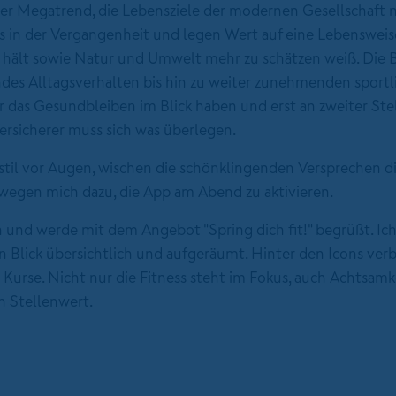
er Megatrend, die Lebensziele der modernen Gesellschaft 
s in der Vergangenheit und legen Wert auf eine Lebensweise
 hält sowie Natur und Umwelt mehr zu schätzen weiß. Die 
des Alltagsverhalten bis hin zu weiter zunehmenden sportl
r das Gesundbleiben im Blick haben und erst an zweiter Ste
ersicherer muss sich was überlegen.
il vor Augen, wischen die schönklingenden Versprechen d
wegen mich dazu, die App am Abend zu aktivieren.
 und werde mit dem Angebot "Spring dich fit!" begrüßt. Ich
n Blick übersichtlich und aufgeräumt. Hinter den Icons ver
Kurse. Nicht nur die Fitness steht im Fokus, auch Achtsamke
 Stellenwert.