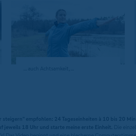
... auch Achtsamkeit, ...
 steigern" empfohlen: 24 Tageseinheiten à 10 bis 20 Min
f jeweils 18 Uhr und starte meine erste Einheit.
Die einze
t’s! Das Video beginnt und eine blecherne Computerstimme