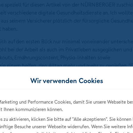
e speziell für diesen Artikel von der NÜRNBERGER zuschick
it verschiedene digitale Gesundheitsdienste an. Ich wollte
 aus seinem Versicherer plötzlich der fürsorgliche Gesundhe
t haben.
sich auf den ersten Blick nur minimal voneinander untersche
ohl bei der Arbeit als auch im Privatleben ausgeglichen un
rkouts, Ernährungscontent, Physio-Inhalten sowie
sie einem helfen, den Alltag mehr und mehr zu genießen. "
it Energie durchs Leben gehen und selbstbewusst Entschei
Wir verwenden Cookies
arketing und Performance Cookies, damit Sie unsere Webseite be
it Ihnen kommunizieren können.
zu aktivieren, klicken Sie bitte auf "Alle akzeptieren". Sie können 
künftige Besuche unserer Webseite widerrufen. Wenn Sie weitere In