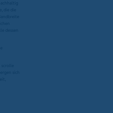
nachhaltig
, die die
Bandbreite
ichen
lle dessen
ie
 scrolle
bergen sich
it,