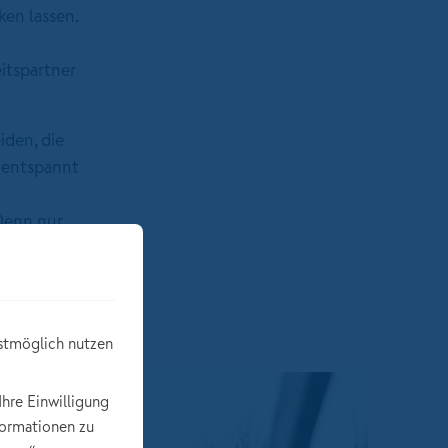
en lassen.
itspartner
iden, die
d entspannt
Denn nur
dungen
stmöglich nutzen
Ihre Einwilligung
formationen zu