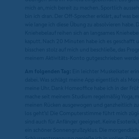
mich an, mich bereit zu machen. Sportlich ausse
bin ich dran. Der Off-Sprecher erklärt, auf was 
wie lange ich diese Übung zu absolvieren habe.
Kniehebelauf reihen sich an langsames Kniehebe
kaputt. Nach 20 Minuten habe ich es geschafft un
bisschen stolz auf mich und beschließe, das Pr
meinem Aktivitäts-Konto gutgeschrieben werde
Am folgenden Tag:
Ein leichter Muskelkater erin
dabei. Was schlägt meine App eigentlich als Mor
meine Uhr. Dank Homeoffice habe ich in der Früh 
mache seit meinem Studium regelmäßig Yoga, ma
meinen Rücken ausgewogen und ganzheitlich zu k
los geht’s! Die Computerstimme führt mich zügi
sind auch für Anfänger geeignet. Keine Esoterik
ein schöner Sonnengrußzyklus. Die morgendlich
Schlussentspannung genieße ich in vollen Züge