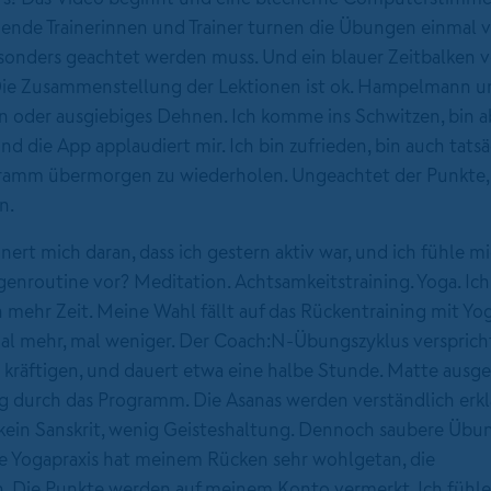
hende Trainerinnen und Trainer turnen die Übungen einmal v
besonders geachtet werden muss. Und ein blauer Zeitbalken ve
 Die Zusammenstellung der Lektionen ist ok. Hampelmann u
n oder ausgiebiges Dehnen. Ich komme ins Schwitzen, bin a
d die App applaudiert mir. Ich bin zufrieden, bin auch tatsä
ogramm übermorgen zu wiederholen. Ungeachtet der Punkte, 
n.
nert mich daran, dass ich gestern aktiv war, und ich fühle m
genroutine vor? Meditation. Achtsamkeitstraining. Yoga. Ich
mehr Zeit. Meine Wahl fällt auf das Rückentraining mit Yog
l mehr, mal weniger. Der Coach:N-Übungszyklus verspricht
räftigen, und dauert etwa eine halbe Stunde. Matte ausge
g durch das Programm. Die Asanas werden verständlich erkl
, kein Sanskrit, wenig Geisteshaltung. Dennoch saubere Üb
e Yogapraxis hat meinem Rücken sehr wohlgetan, die
n. Die Punkte werden auf meinem Konto vermerkt. Ich fühl