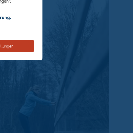
ngen“.
rung.
ellungen