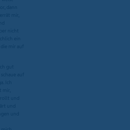
or, dann
rrät mir,
nd
ber nicht
chlich ein
die mir auf
ich gut
 schaue auf
a. Ich
 mir,
rollt und
ärt und
ungen und
e mich