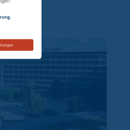
ngen“.
rung.
ellungen