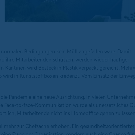
r normalen Bedingungen kein Müll angefallen wäre. Damit
 ihre Mitarbeitenden schützen, werden wieder häufiger
 Kantinen wird Besteck in Plastik verpackt gereicht, Meh
o wird in Kunststoffboxen kredenzt. Vom Einsatz der Einw
die Pandemie eine neue Ausrichtung. In vielen Unternehm
 Face-to-face-Kommunikation wurde als unersetzliches Gut
ortlich, Mitarbeitende nicht ins Homeoffice gehen zu lassen
l mehr zur Chefsache erhoben. Ein gesundheitsorientierter
r eine Frage der Organisation, sondern auch eine Chance für