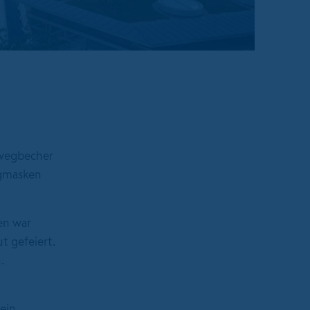
rwegbecher
egmasken
en war
 gefeiert.
.
 ein