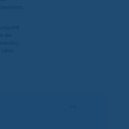
 übernimmt,
rung und
er die
skultur,
 Jahre
1/3