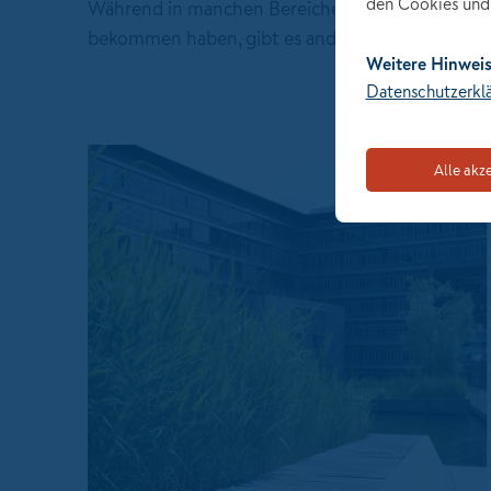
den Cookies und 
Während in manchen Bereichen die Nachhaltig
bekommen haben, gibt es andernorts Rückschrit
Weitere Hinweis
Datenschutzerkl
Alle akz