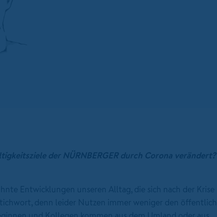
altigkeitsziele der NÜRNBERGER durch Corona verändert? 
te Entwicklungen unseren Alltag, die sich nach der Krise 
Stichwort, denn leider Nutzen immer weniger den öffentlic
leginnen und Kollegen kommen aus dem Umland oder aus