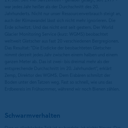
war jedes Jahr heißer als der Durchschnitt des 20.
Jahrhunderts. Nicht nur unser Ressourcenverbrauch steigt an,
auch der Klimawandel lässt sich nicht mehr ignorieren. Die
Erde schwitzt. Und das nicht erst seit gestern. Der World
Glacier Monitoring Service (kurz: WGMS) beobachtet
weltweit Gletscher aus fast 20 verschiedenen Bergregionen.
Das Resultat: "Die Eisdicke der beobachteten Gletscher
nimmt derzeit jedes Jahr zwischen einem halben und einem
ganzen Meter ab. Das ist zwei- bis dreimal mehr als der
entsprechende Durchschnitt im 20. Jahrhundert", erklärt
Zemp, Direktor des WGMS. Dem Eisbären schmilzt der
Boden unter den Tatzen weg. Fast so schnell, wie uns das
Erdbeereis im Frühsommer, während wir noch Bienen zählen.
Schwarmverhalten
Dass es allerhöchste Zeit ist zu handeln, ist nichts Neues. Das